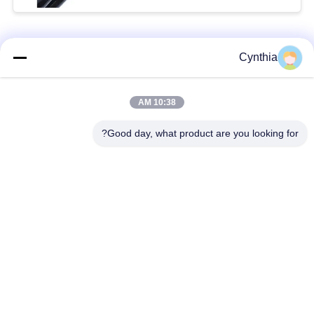
فئات شعبية
جميع
Cynthia
بولي كلوريد الفينيل
10:38 AM
كابل XLPE المعزول
معزول كبل
Good day, what product are you looking for?
الكابلات الكهربائية
كابل معزول المعدنية
المدرعة
متعددة النوى كابلات
سلك واحد الأساسية
التحكم
انخفاض دخان صفر
كبل الصك المحمي
كابل الهالوجين