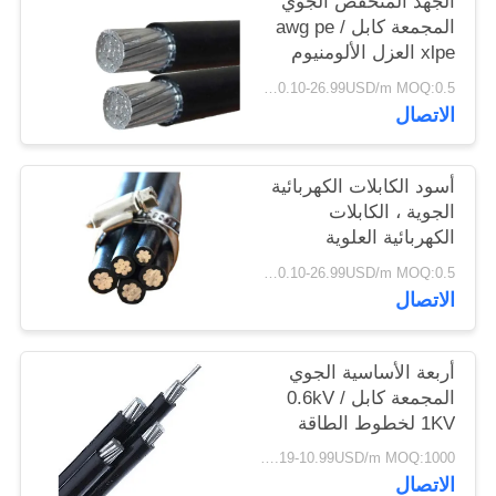
الجهد المنخفض الجوي
سياسة
المجمعة كابل awg pe /
xlpe العزل الألومنيوم
الخصوصية
موصل
0.10-26.99USD/m MOQ:0.5 كيلو متر
الاتصال
أسود الكابلات الكهربائية
الجوية ، الكابلات
الكهربائية العلوية
لامدادات الطاقة
0.10-26.99USD/m MOQ:0.5 كيلو متر
الاتصال
أربعة الأساسية الجوي
المجمعة كابل 0.6kV /
1KV لخطوط الطاقة
العلوية
0.19-10.99USD/m MOQ:1000 متر
الاتصال