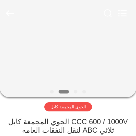
Qingdao
Yilan
Cable
Co.,
Ltd..
All
Rights
Reserved.
منزل
منتجات
أشرطة
فيديو
معلومات
الجوي المجمعة كابل
عنا
CCC 600 / 1000V الجوي المجمعة كابل
جولة
ثلاثي ABC لنقل النفقات العامة