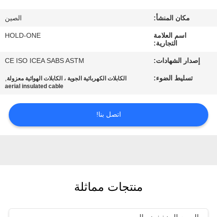
في
مكان المنشأ:
الصين
المعمل
اسم العلامة
HOLD-ONE
التجارية:
رقابة
إصدار الشهادات:
CE ISO ICEA SABS ASTM
جودة
تسليط الضوء:
,
الكابلات الكهربائية الجوية ، الكابلات الهوائية معزولة
aerial insulated cable
اتصل
اتصل بنا!
بنا
أخبار
خريطة
منتجات مماثلة
الموقع