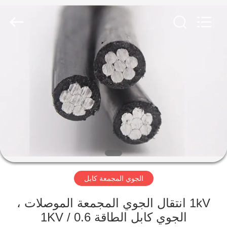
Qingdao
Yilan
Cable
Co.,
Ltd..
All
Rights
Reserved.
منزل
منتجات
أشرطة
فيديو
معلومات
الجوي المجمعة كابل
عنا
1kV انتقال الجوي المجمعة الموصلات ،
جولة
الجوي كابل الطاقة 0.6 / 1KV