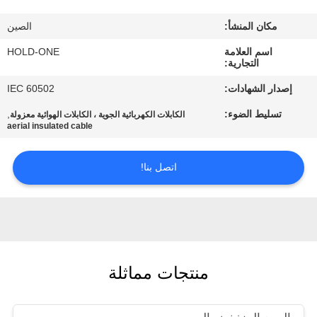
في
مكان المنشأ:
الصين
المعمل
اسم العلامة
HOLD-ONE
التجارية:
رقابة
إصدار الشهادات:
IEC 60502
جودة
تسليط الضوء:
,
الكابلات الكهربائية الجوية ، الكابلات الهوائية معزولة
aerial insulated cable
اتصل
اتصل بنا!
بنا
أخبار
خريطة
منتجات مماثلة
الموقع