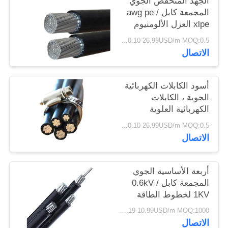
الجهد المنخفض الجوي
سياسة
المجمعة كابل awg pe /
xlpe العزل الألومنيوم
الخصوصية
موصل
0.10-26.99USD/m MOQ:0.5 كيلو متر
الاتصال
أسود الكابلات الكهربائية
الجوية ، الكابلات
الكهربائية العلوية
لامدادات الطاقة
0.10-26.99USD/m MOQ:0.5 كيلو متر
الاتصال
أربعة الأساسية الجوي
المجمعة كابل 0.6kV /
1KV لخطوط الطاقة
العلوية
0.19-10.99USD/m MOQ:1000 متر
الاتصال