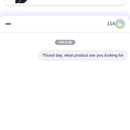
فئات شعبية
جميع
114
بولي كلوريد الفينيل
8:06 AM
كابل XLPE المعزول
معزول كبل
Good day, what product are you looking for?
الكابلات الكهربائية
كابل معزول المعدنية
المدرعة
متعددة النوى كابلات
سلك واحد الأساسية
التحكم
انخفاض دخان صفر
كبل الصك المحمي
كابل الهالوجين