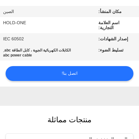
في
مكان المنشأ:
الصين
المعمل
اسم العلامة
HOLD-ONE
التجارية:
رقابة
إصدار الشهادات:
IEC 60502
جودة
تسليط الضوء:
,
الكابلات الكهربائية الجوية ، كابل الطاقة abc
abc power cable
اتصل
اتصل بنا!
بنا
أخبار
خريطة
منتجات مماثلة
الموقع