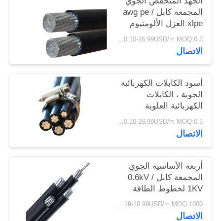
الجهد المنخفض الجوي
سياسة
المجمعة كابل awg pe /
xlpe العزل الألومنيوم
الخصوصية
موصل
0.10-26.99USD/m MOQ:0.5 كيلو متر
الاتصال
أسود الكابلات الكهربائية
الجوية ، الكابلات
الكهربائية العلوية
لامدادات الطاقة
0.10-26.99USD/m MOQ:0.5 كيلو متر
الاتصال
أربعة الأساسية الجوي
المجمعة كابل 0.6kV /
1KV لخطوط الطاقة
العلوية
0.19-10.99USD/m MOQ:1000 متر
الاتصال