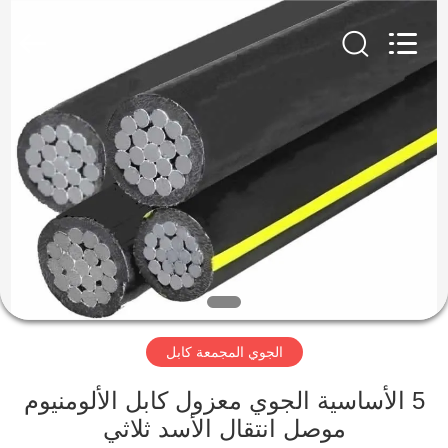
Qingdao
Yilan
Cable
Co.,
Ltd..
All
Rights
Reserved.
منزل
منتجات
أشرطة
فيديو
معلومات
الجوي المجمعة كابل
عنا
5 الأساسية الجوي معزول كابل الألومنيوم
جولة
موصل انتقال الأسد ثلاثي