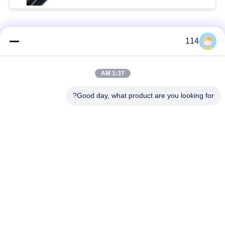
فئات شعبية
جميع
114
بولي كلوريد الفينيل
1:37 AM
كابل XLPE المعزول
معزول كبل
Good day, what product are you looking for?
الكابلات الكهربائية
كابل معزول المعدنية
المدرعة
متعددة النوى كابلات
سلك واحد الأساسية
التحكم
انخفاض دخان صفر
كبل الصك المحمي
كابل الهالوجين