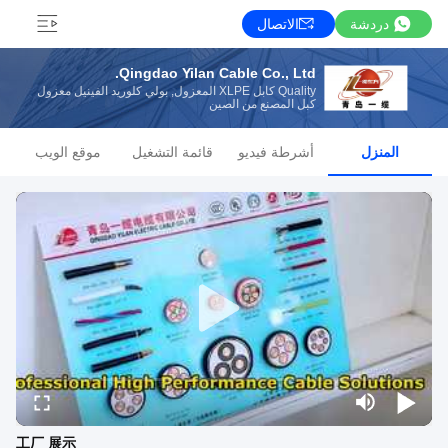
دردشة
الاتصال
Qingdao Yilan Cable Co., Ltd.
Quality كابل XLPE المعزول, بولي كلوريد الفينيل معزول
كبل المصنع من الصين
المنزل
أشرطة فيديو
قائمة التشغيل
موقع الويب
工厂 展示