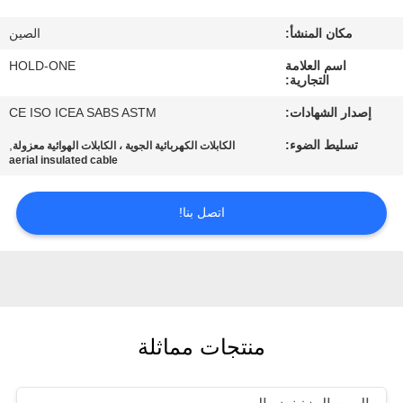
في
مكان المنشأ:
الصين
المعمل
اسم العلامة
HOLD-ONE
التجارية:
رقابة
إصدار الشهادات:
CE ISO ICEA SABS ASTM
جودة
تسليط الضوء:
,
الكابلات الكهربائية الجوية ، الكابلات الهوائية معزولة
aerial insulated cable
اتصل
اتصل بنا!
بنا
أخبار
خريطة
منتجات مماثلة
الموقع