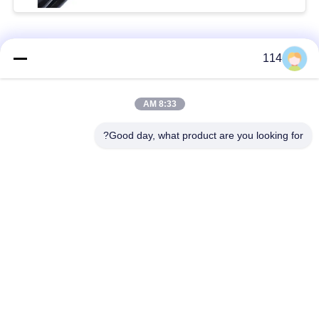
فئات شعبية
جميع
114
بولي كلوريد الفينيل
8:33 AM
كابل XLPE المعزول
معزول كبل
Good day, what product are you looking for?
الكابلات الكهربائية
كابل معزول المعدنية
المدرعة
متعددة النوى كابلات
سلك واحد الأساسية
التحكم
انخفاض دخان صفر
كبل الصك المحمي
كابل الهالوجين