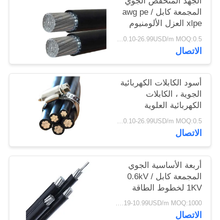
الجهد المنخفض الجوي
سياسة
المجمعة كابل awg pe /
xlpe العزل الألومنيوم
الخصوصية
موصل
0.10-26.99USD/m MOQ:0.5 كيلو متر
الاتصال
أسود الكابلات الكهربائية
الجوية ، الكابلات
الكهربائية العلوية
لامدادات الطاقة
0.10-26.99USD/m MOQ:0.5 كيلو متر
الاتصال
أربعة الأساسية الجوي
المجمعة كابل 0.6kV /
1KV لخطوط الطاقة
العلوية
0.19-10.99USD/m MOQ:1000 متر
الاتصال