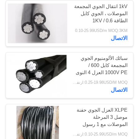
1kV انتقال الجوي المجمعة
الموصلات ، الجوي كابل
36
الطاقة 0.6 / 1KV
0.10-25.99USD/m MOQ:3KM
كبل الصك المحمي
الاتصال
سبائك الألومنيوم الجوي
المجمعة كابل 600 /
1000V PE العزل 4 النوى
88
0.25-19.98USD/M MOQ:ارتفاع 2000m
الاتصال
انخفاض دخان صفر
كابل الهالوجين
XLPE العزل الجوي حفنة
موصل 3 المرحلة
الموصلات مع 1 رسول
موصل
0.10-25.99USD/m MOQ:ارتفاع 2000m