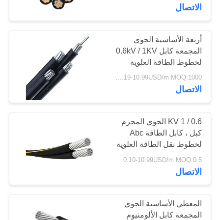
في
الاتصال
المعمل
أربعة الأساسية الجوي
63
المجمعة كابل 0.6kV / 1KV
رقابة
لخطوط الطاقة العلوية
كابل معزول المعدنية
جودة
0.19-10.99USD/m MOQ:1000 متر
الاتصال
اتصل
بنا
0.6 / 1 KV الجوي المحزم
كبل ، كابل الطاقة Abc
لخطوط نقل الطاقة العلوية
178
أخبار
0.10-10.99USD/m MOQ:0.5 كيلو متر
الكابلات الكهربائية
الاتصال
خريطة
المدرعة
الموقع
المعطي الأساسية الجوي
المجمعة كابل الألومنيوم