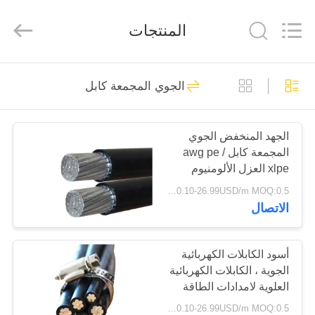
Qingdao
Yilan
Cable
المنتجات
Co.,
Ltd..
All
Rights
Reserved.
منزل
301
الجوي المجمعة كابل
كابل XLPE المعزول
منتجات
الجهد المنخفض الجوي
المجمعة كابل awg pe /
أشرطة
xlpe العزل الألومنيوم
فيديو
موصل
0.10-26.99USD/m MOQ:0.5 كيلو متر
الاتصال
152
معلومات
بولي كلوريد الفينيل
عنا
أسود الكابلات الكهربائية
الجوية ، الكابلات الكهربائية
معزول كبل
العلوية لامدادات الطاقة
جولة
0.10-26.99USD/m MOQ:0.5 كيلو متر