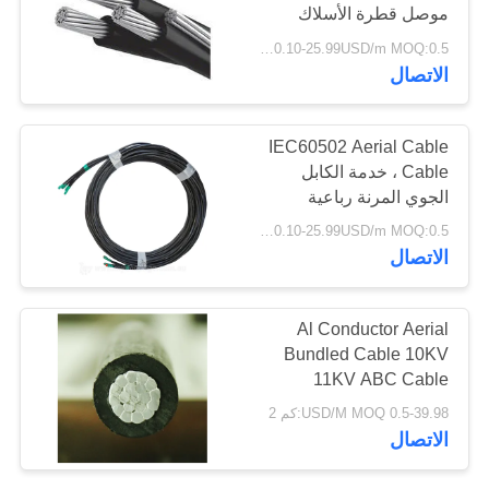
موصل قطرة الأسلاك
سياسة
0.6KV / 1KV
0.10-25.99USD/m MOQ:0.5 كيلو متر
الخصوصية
59
الاتصال
متعددة النوى كابلات
IEC60502 Aerial Cable
التحكم
Cable ، خدمة الكابل
الجوي المرنة رباعية
0.10-25.99USD/m MOQ:0.5 كيلو متر
الاتصال
35
Al Conductor Aerial
Bundled Cable 10KV
سلك واحد الأساسية
11KV ABC Cable
Overmour Conductor
0.5-39.98 USD/M MOQ:كم 2
الاتصال