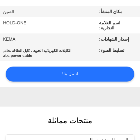
في
مكان المنشأ:
الصين
المعمل
اسم العلامة
HOLD-ONE
التجارية:
رقابة
إصدار الشهادات:
KEMA
جودة
تسليط الضوء:
,
الكابلات الكهربائية الجوية ، كابل الطاقة abc
abc power cable
اتصل
اتصل بنا!
بنا
أخبار
خريطة
منتجات مماثلة
الموقع