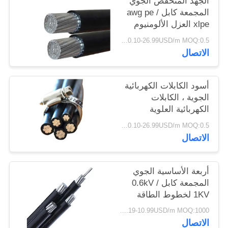
الجهد المنخفض الجوي
سياسة
المجمعة كابل awg pe /
xlpe العزل الألومنيوم
الخصوصية
موصل
0.10-26.99USD/m MOQ:0.5 كيلو متر
الاتصال
أسود الكابلات الكهربائية
الجوية ، الكابلات
الكهربائية العلوية
لامدادات الطاقة
0.10-26.99USD/m MOQ:0.5 كيلو متر
الاتصال
أربعة الأساسية الجوي
المجمعة كابل 0.6kV /
1KV لخطوط الطاقة
العلوية
0.19-10.99USD/m MOQ:1000 متر
الاتصال