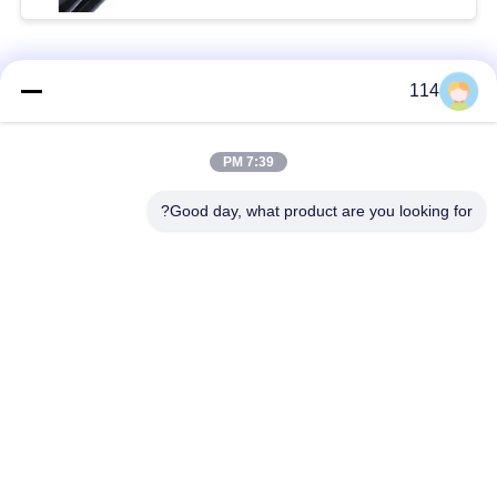
فئات شعبية
جميع
114
بولي كلوريد الفينيل
7:39 PM
كابل XLPE المعزول
معزول كبل
Good day, what product are you looking for?
الكابلات الكهربائية
كابل معزول المعدنية
المدرعة
متعددة النوى كابلات
سلك واحد الأساسية
التحكم
انخفاض دخان صفر
كبل الصك المحمي
كابل الهالوجين