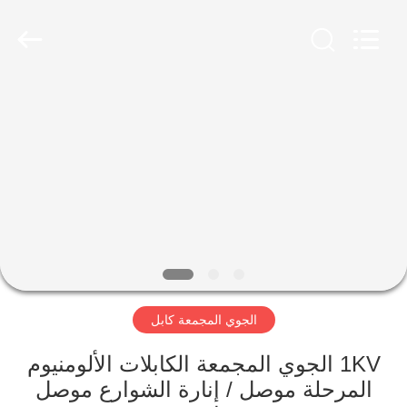
Qingdao
Yilan
Cable
Co.,
Ltd..
All
Rights
Reserved.
منزل
منتجات
أشرطة
فيديو
معلومات
الجوي المجمعة كابل
عنا
1KV الجوي المجمعة الكابلات الألومنيوم
جولة
المرحلة موصل / إنارة الشوارع موصل