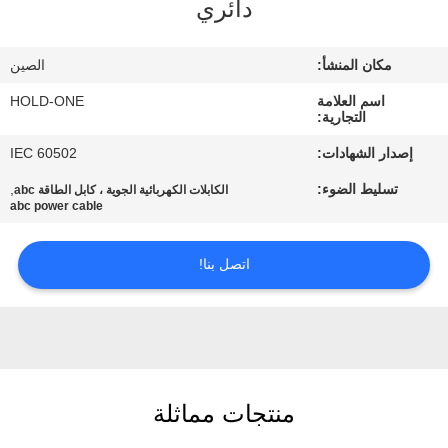
دائري
في
المعمل
مكان المنشأ:
الصين
اسم العلامة
HOLD-ONE
رقابة
التجارية:
جودة
إصدار الشهادات:
IEC 60502
تسليط الضوء:
,
الكابلات الكهربائية الجوية ، كابل الطاقة abc
اتصل
abc power cable
بنا
اتصل بنا!
أخبار
خريطة
الموقع
منتجات مماثلة