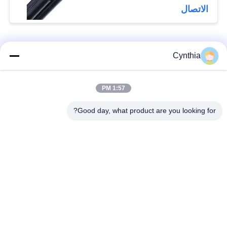
الاتصال
فئات شعبية
جميع
Cynthia
بولي كلوريد الفينيل
1:57 PM
كابل XLPE المعزول
معزول كبل
Good day, what product are you looking for?
الكابلات الكهربائية
كابل معزول المعدنية
المدرعة
متعددة النوى كابلات
سلك واحد الأساسية
التحكم
انخفاض دخان صفر
كبل الصك المحمي
كابل الهالوجين