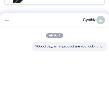
فئات شعبية
جميع
Cynthia
بولي كلوريد الفينيل
9:46 AM
كابل XLPE المعزول
معزول كبل
Good day, what product are you looking for?
الكابلات الكهربائية
كابل معزول المعدنية
المدرعة
متعددة النوى كابلات
سلك واحد الأساسية
التحكم
انخفاض دخان صفر
كبل الصك المحمي
كابل الهالوجين