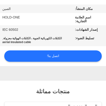
في
مكان المنشأ:
الصين
المعمل
اسم العلامة
HOLD-ONE
التجارية:
رقابة
إصدار الشهادات:
IEC 60502
جودة
تسليط الضوء:
,
الكابلات الكهربائية الجوية ، الكابلات الهوائية معزولة
aerial insulated cable
اتصل
اتصل بنا!
بنا
أخبار
خريطة
منتجات مماثلة
الموقع