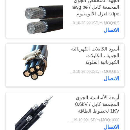
الجهد المنخفض الجوي
سياسة
المجمعة كابل awg pe /
xlpe العزل الألومنيوم
الخصوصية
موصل
0.10-26.99USD/m MOQ:0.5 كيلو متر
الاتصال
أسود الكابلات الكهربائية
الجوية ، الكابلات
الكهربائية العلوية
لامدادات الطاقة
0.10-26.99USD/m MOQ:0.5 كيلو متر
الاتصال
أربعة الأساسية الجوي
المجمعة كابل 0.6kV /
1KV لخطوط الطاقة
العلوية
0.19-10.99USD/m MOQ:1000 متر
الاتصال