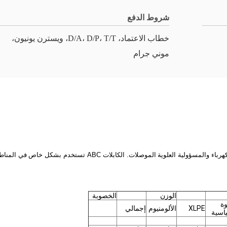
شروط الدفع
خطاب الاعتماد، D/A، D/P، T/T، ويسترن يونيون،
موني جرام
كهرباء والمسؤولية العلوية
الموصلات. الكابلات ABC تستخدم بشكل خاص
في المناط
الوزن
الخصوبة
وة
XLPE
الألومنيوم
إجمالي
ياسية