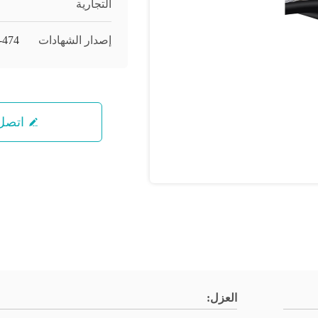
التجارية
إصدار الشهادات
-474
اتصل 
العزل: