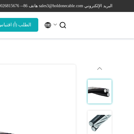
البريد الإلكتروني sales3@holdonecable.com
هاتف 86-- 19026815676


الطلب (أ) اقتبا