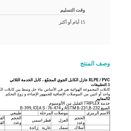
وقت التسليم
15 أيام أو أكثر
وصف المنتج
XLPE / PVC عازل الكابل الجوي المجمّع ، كابل الخدمة الثلاثي
1.
التطبيقات
كابلات المجموعة الهوائية هي في الأساس بناء حل وسط
بين كابلات ال
واحد أو اثنين من الموصلات الإضافية
للجمهور
الإضاءة و زوج التحكم
2المعايير
خدمة TRIPLEX القليل من الألومنيوم
الصيغ ASTM B-231,B-232 و B-399, ICEA S -76-474
الاسم الرمزي
موصلات المرحلة
طبيعي
الحجم
الحجم
الق
العزل
قطر اسمي
وعدد
وعدد
الق
أسلاك
سمك
عارية
زائدة