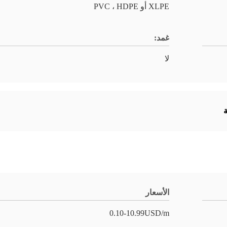
XLPE أو PVC ، HDPE
غمد:
لا
ة
الأسعار
0.10-10.99USD/m