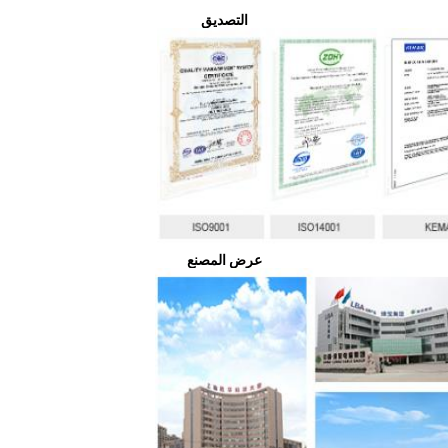
التصديق
عرض المصنع