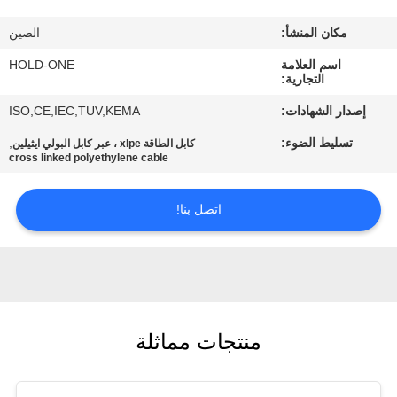
في
مكان المنشأ:
الصين
المعمل
اسم العلامة
HOLD-ONE
التجارية:
رقابة
إصدار الشهادات:
ISO,CE,IEC,TUV,KEMA
جودة
تسليط الضوء:
,
كابل الطاقة xlpe ، عبر كابل البولي ايثيلين
cross linked polyethylene cable
اتصل
اتصل بنا!
بنا
أخبار
خريطة
منتجات مماثلة
الموقع