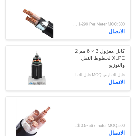
سياسة
الخصوصية
USD 1-299 Per Meter MOQ:500 م
الاتصال
كابل معزول 3 × 6 مم 2
XLPE لخطوط النقل
والتوزيع
قابل للتفاوض MOQ:قابل للتفاوض
الاتصال
US$ 0.5~56 / meter MOQ:500 متر
الاتصال