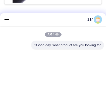
فئات شعبية
جميع
114
بولي كلوريد الفينيل
4:00 AM
كابل XLPE المعزول
معزول كبل
Good day, what product are you looking for?
الكابلات الكهربائية
كابل معزول المعدنية
المدرعة
متعددة النوى كابلات
سلك واحد الأساسية
التحكم
انخفاض دخان صفر
كبل الصك المحمي
كابل الهالوجين