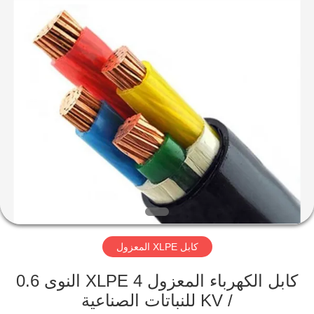
Qingdao
Yilan
Cable
Co.,
Ltd..
All
Rights
Reserved.
منزل
منتجات
أشرطة
فيديو
معلومات
كابل XLPE المعزول
عنا
كابل الكهرباء المعزول XLPE 4 النوى 0.6
جولة
/ KV للنباتات الصناعية