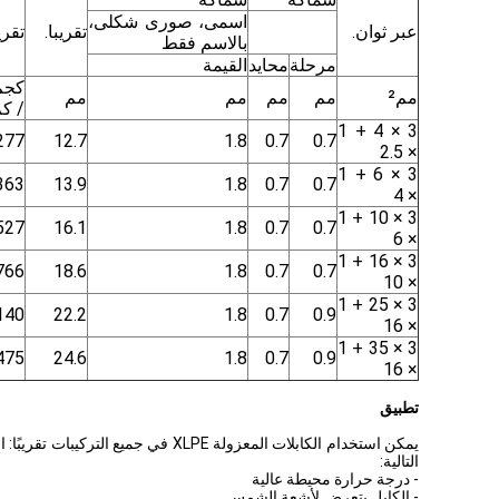
اسمى، صورى شكلى،
عبر ثوان.
تقريبا.
تقريب
بالاسم فقط
مرحلة
محايد
القيمة
كجم
مم²
مم
مم
مم
مم
/ ك
3 × 4 + 1
277
12.7
1.8
0.7
0.7
× 2.5
3 × 6 + 1
363
13.9
1.8
0.7
0.7
× 4
3 × 10 + 1
527
16.1
1.8
0.7
0.7
× 6
3 × 16 + 1
766
18.6
1.8
0.7
0.7
× 10
3 × 25 + 1
140
22.2
1.8
0.7
0.9
× 16
3 × 35 + 1
475
24.6
1.8
0.7
0.9
× 16
تطبيق
يمكن استخدام الكابلات المعزولة E
التالية:
- درجة حرارة محيطة عالية
- الكابل يتعرض لأشعة الشمس