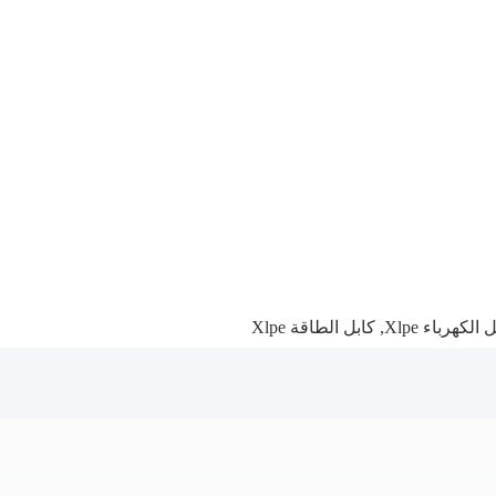
لكهرباء Xlpe
,
كابل الطاقة Xlpe