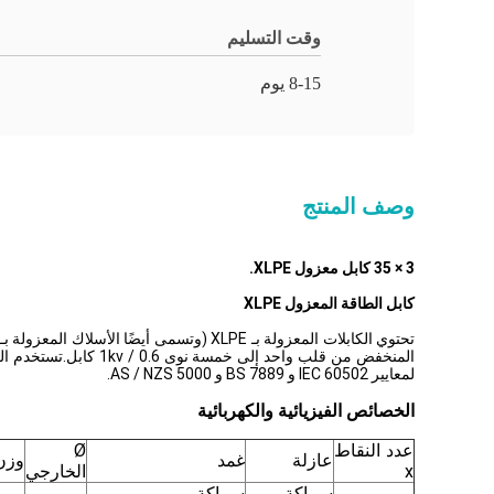
وقت التسليم
8-15 يوم
وصف المنتج
3 × 35 كابل معزول XLPE.
كابل الطاقة المعزول XLPE
لمعايير IEC 60502 و BS 7889 و AS / NZS 5000.
الخصائص الفيزيائية والكهربائية
عدد النقاط
Ø
عازلة
غمد
وزن
x
الخارجي
سماكة
سماكة