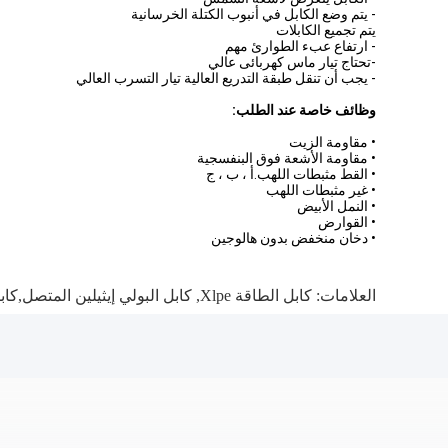
- يتم وضع الكابل في أنبوب الكتلة الخرسانية
يتم تجميع الكابلات
- ارتفاع عبء الطوارئ مهم
-تحتاج تيار ماس كهربائى عالي
- يجب أن تنقل طبقة التدريع العالية تيار التسرب العالي
وظائف خاصة عند الطلب:
• مقاومة الزيت
• مقاومة الأشعة فوق البنفسجية
• القط مثبطات اللهب.أ ، ب ، ج
• غير مثبطات اللهب
• النمل الأبيض
• القوارض
• دخان منخفض بدون هالوجين
العلامات:
كابل الطاقة Xlpe
,
كابل البولي إيثيلين المتصل,كابل ا