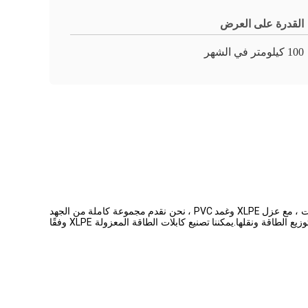
القدرة على العرض
100 كيلومتر في الشهر
تحتوي الكابلات المعزولة بـ XLPE (وتسمى أيضًا الأسلاك المعزولة بـ XLPE) على موصلات نحاسية دائرية ودائرية ملتوية عادية ومتدورة تباع في جولات ، مع عزل XLPE وغمد PVC ، نحن نقدم مجموعة كاملة من الجهد
المنخفض من قلب واحد إلى خمسة نوى 0.6 / 1kv كابل.تستخدم الكابلات / الأسلاك المعزولة بـ XLPE على نطاق واسع في أنظمة طاقة الشبكة وتوزيع الطاقة ونقلها.يمكننا تصنيع كابلات الطاقة المعزولة XLPE وفقًا