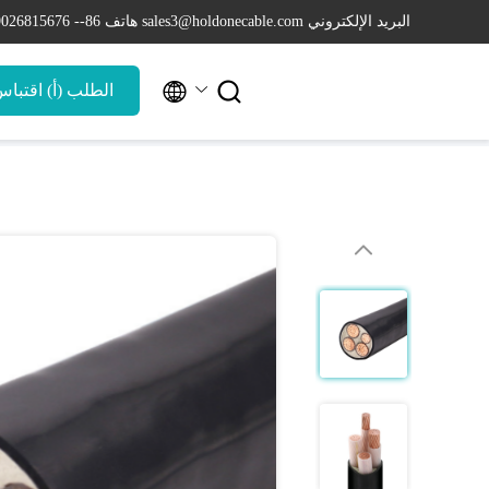
البريد الإلكتروني sales3@holdonecable.com
هاتف 86-- 19026815676


الطلب (أ) اقتبا