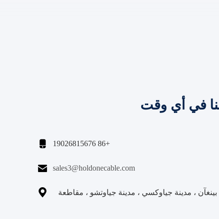
نا في أي وقت

+86 19026815676

sales3@holdonecable.com

نغآن ، مدينة جياوكسي ، مدينة جياوتشو ، مقاطعة