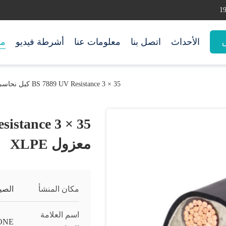
الأحداث
اتصل بنا
معلومات عنا
أشرطة فيديو
من
س
BS 7889 UV Resistance 3 × 35 كبل نحاسي معزول XLPE
معزول XLPE
مكان المنشأ
الصي
اسم العلامة
ONE