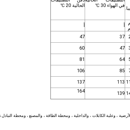
في الهواء 30 ℃
الحالية 20 ℃
ا.
أ
أ
م
47
37
60
47
81
64
106
85
137
113
1
164
139
1
XLP في جميع التركيبات تقريبًا: الأرضية ، وعلبة الكابلات ، والداخلية ، ومحطة الطاقة ، والمصنع