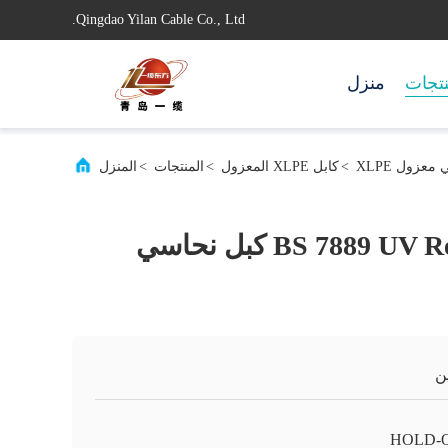
Qingdao Yilan Cable Co., Ltd.
تجات
منزل
>
كابل XLPE المعزول
>
المنتجات
>
المنزل
BS 7889 UV Resistance 3 × 35 كبل نحاسي
ن
HOLD-