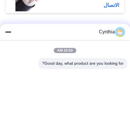
الاتصال
فئات شعبية
جميع
Cynthia
بولي كلوريد الفينيل
10:50 AM
كابل XLPE المعزول
معزول كبل
Good day, what product are you looking for?
الكابلات الكهربائية
كابل معزول المعدنية
المدرعة
متعددة النوى كابلات
سلك واحد الأساسية
التحكم
انخفاض دخان صفر
كبل الصك المحمي
كابل الهالوجين