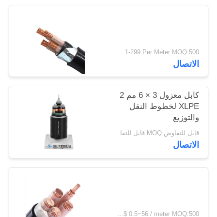
سياسة
الخصوصية
USD 1-299 Per Meter MOQ:500 م
الاتصال
كابل معزول 3 × 6 مم 2
XLPE لخطوط النقل
والتوزيع
قابل للتفاوض MOQ:قابل للتفاوض
الاتصال
US$ 0.5~56 / meter MOQ:500 متر