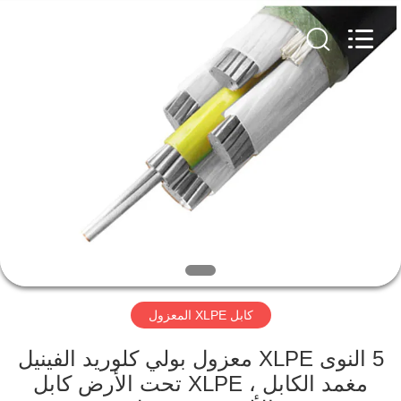
Qingdao
Yilan
Cable
Co.,
Ltd..
All
Rights
Reserved.
منزل
منتجات
أشرطة
فيديو
معلومات
كابل XLPE المعزول
عنا
5 النوى XLPE معزول بولي كلوريد الفينيل
جولة
مغمد الكابل ، XLPE تحت الأرض كابل