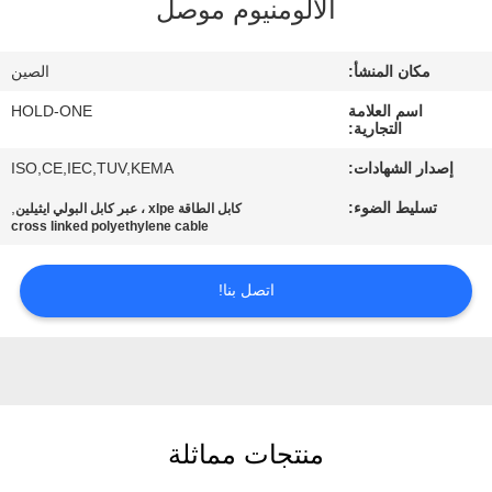
الألومنيوم موصل
في
المعمل
مكان المنشأ:
الصين
اسم العلامة
HOLD-ONE
رقابة
التجارية:
جودة
إصدار الشهادات:
ISO,CE,IEC,TUV,KEMA
تسليط الضوء:
,
كابل الطاقة xlpe ، عبر كابل البولي ايثيلين
اتصل
cross linked polyethylene cable
بنا
اتصل بنا!
أخبار
خريطة
الموقع
منتجات مماثلة