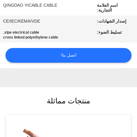
في
اسم العلامة
QINGDAO YICABLE CABLE
التجارية:
المعمل
إصدار الشهادات:
CE/IEC/KEMA/VDE
تسليط الضوء:
,
رقابة
xlpe electrical cable
cross linked polyethylene cable
جودة
اتصل بنا!
اتصل
بنا
أخبار
منتجات مماثلة
خريطة
الموقع