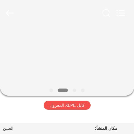
Qingdao
Yilan
Cable
Co.,
Ltd..
All
Rights
Reserved.
منزل
منتجات
أشرطة
فيديو
معلومات
كابل XLPE المعزول
عنا
جولة
مكان المنشأ:
الصين