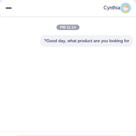
فئات شعبية
جميع
Cynthia
بولي كلوريد الفينيل
11:14 PM
كابل XLPE المعزول
معزول كبل
Good day, what product are you looking for?
الكابلات الكهربائية
كابل معزول المعدنية
المدرعة
متعددة النوى كابلات
سلك واحد الأساسية
التحكم
انخفاض دخان صفر
كبل الصك المحمي
كابل الهالوجين
الاشتراك