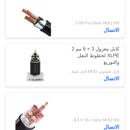
سياسة
الخصوصية
USD 1-299 Per Meter MOQ:500 م
الاتصال
كابل معزول 3 × 6 مم 2
XLPE لخطوط النقل
والتوزيع
قابل للتفاوض MOQ:قابل للتفاوض
الاتصال
US$ 0.5~56 / meter MOQ:500 متر
الاتصال