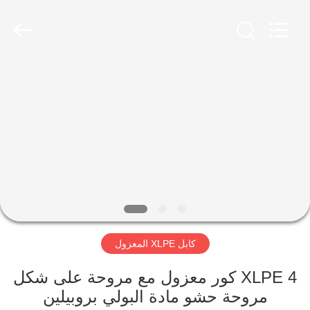
Qingdao
Yilan
Cable
Co.,
Ltd..
All
Rights
Reserved.
منزل
منتجات
أشرطة
فيديو
معلومات
كابل XLPE المعزول
عنا
4 XLPE كور معزول مع مروحة على شكل
جولة
مروحة حشو مادة البولي بروبيلين