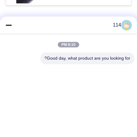
فئات شعبية
جميع
114
بولي كلوريد الفينيل
8:10 PM
كابل XLPE المعزول
معزول كبل
Good day, what product are you looking for?
الكابلات الكهربائية
كابل معزول المعدنية
المدرعة
متعددة النوى كابلات
سلك واحد الأساسية
التحكم
انخفاض دخان صفر
كبل الصك المحمي
كابل الهالوجين