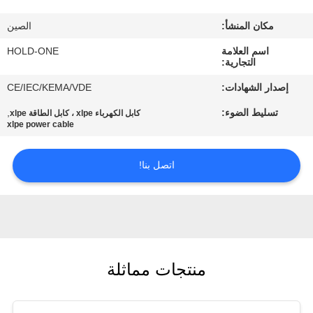
في
مكان المنشأ:
الصين
المعمل
اسم العلامة
HOLD-ONE
التجارية:
رقابة
إصدار الشهادات:
CE/IEC/KEMA/VDE
جودة
تسليط الضوء:
,
كابل الكهرباء xlpe ، كابل الطاقة xlpe
xlpe power cable
اتصل
اتصل بنا!
بنا
أخبار
خريطة
منتجات مماثلة
الموقع