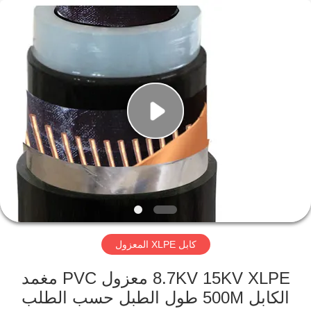
Qingdao
Yilan
Cable
Co.,
Ltd..
All
Rights
Reserved.
منزل
منتجات
أشرطة
فيديو
معلومات
كابل XLPE المعزول
عنا
8.7KV 15KV XLPE معزول PVC مغمد
جولة
الكابل 500M طول الطبل حسب الطلب