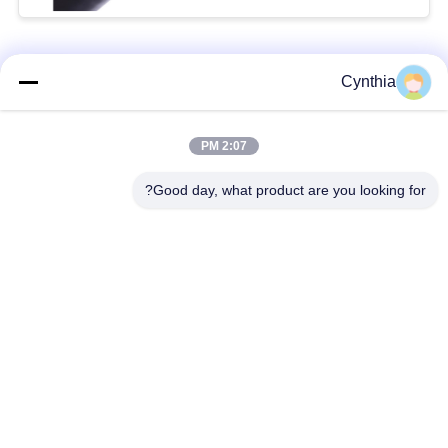
فئات شعبية
جميع
Cynthia
بولي كلوريد الفينيل
2:07 PM
كابل XLPE المعزول
معزول كبل
Good day, what product are you looking for?
الكابلات الكهربائية
كابل معزول المعدنية
المدرعة
متعددة النوى كابلات
سلك واحد الأساسية
التحكم
انخفاض دخان صفر
كبل الصك المحمي
كابل الهالوجين