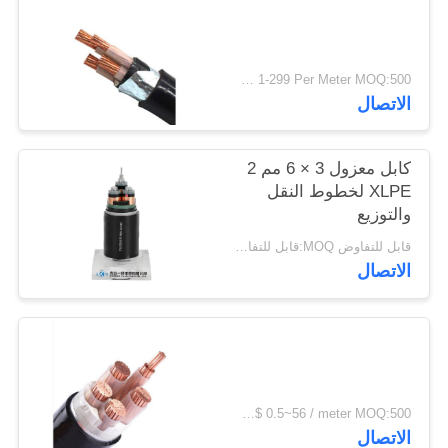
سياسة
الخصوصية
USD 1-299 Per Meter MOQ:500 م
الاتصال
كابل معزول 3 × 6 مم 2
XLPE لخطوط النقل
والتوزيع
قابل للتفاوض MOQ:قابل للتفاوض
الاتصال
US$ 0.5~56 / meter MOQ:500 متر
الاتصال