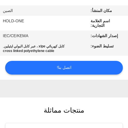
في
مكان المنشأ:
الصين
المعمل
اسم العلامة
HOLD-ONE
التجارية:
رقابة
إصدار الشهادات:
IEC/CE/KEMA
جودة
تسليط الضوء:
,
كابل كهربائي xlpe ، عبر كابل البولي ايثيلين
cross linked polyethylene cable
اتصل
اتصل بنا!
بنا
أخبار
خريطة
منتجات مماثلة
الموقع