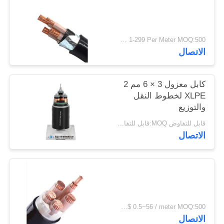
سياسة
الخصوصية
USD 1-299 Per Meter MOQ:500 م
الاتصال
كابل معزول 3 × 6 مم 2
XLPE لخطوط النقل
والتوزيع
قابل للتفاوض MOQ:قابل للتفاوض
الاتصال
US$ 0.5~56 / meter MOQ:500 متر
الاتصال