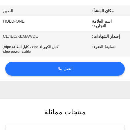
في
مكان المنشأ:
الصين
المعمل
اسم العلامة
HOLD-ONE
التجارية:
رقابة
إصدار الشهادات:
CE/IEC/KEMA/VDE
جودة
تسليط الضوء:
,
كابل الكهرباء xlpe ، كابل الطاقة xlpe
xlpe power cable
اتصل
اتصل بنا!
بنا
أخبار
خريطة
منتجات مماثلة
الموقع