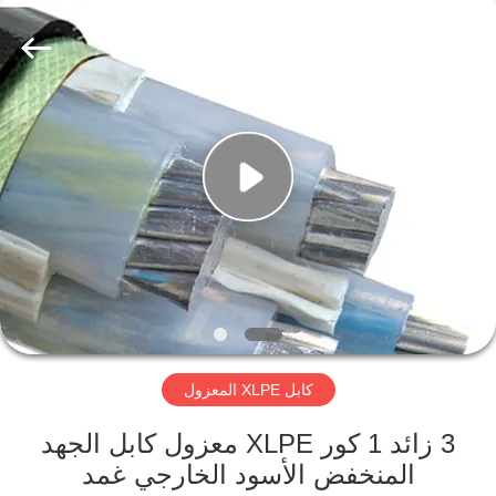
Qingdao
Yilan
Cable
Co.,
Ltd..
All
Rights
Reserved.
منزل
منتجات
أشرطة
فيديو
معلومات
كابل XLPE المعزول
عنا
3 زائد 1 كور XLPE معزول كابل الجهد
جولة
المنخفض الأسود الخارجي غمد