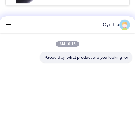
فئات شعبية
جميع
Cynthia
بولي كلوريد الفينيل
10:16 AM
كابل XLPE المعزول
معزول كبل
Good day, what product are you looking for?
الكابلات الكهربائية
كابل معزول المعدنية
المدرعة
متعددة النوى كابلات
سلك واحد الأساسية
التحكم
انخفاض دخان صفر
كبل الصك المحمي
كابل الهالوجين