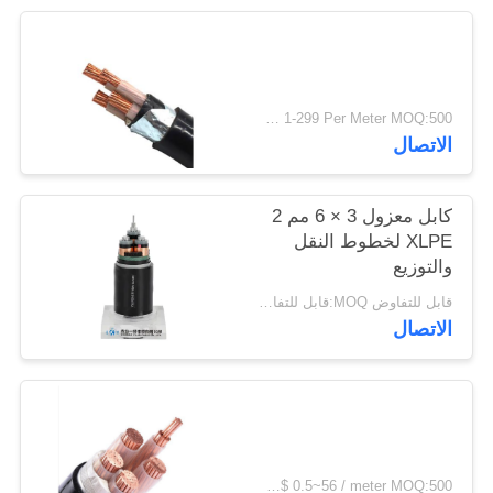
سياسة
الخصوصية
USD 1-299 Per Meter MOQ:500 م
الاتصال
كابل معزول 3 × 6 مم 2
XLPE لخطوط النقل
والتوزيع
قابل للتفاوض MOQ:قابل للتفاوض
الاتصال
US$ 0.5~56 / meter MOQ:500 متر