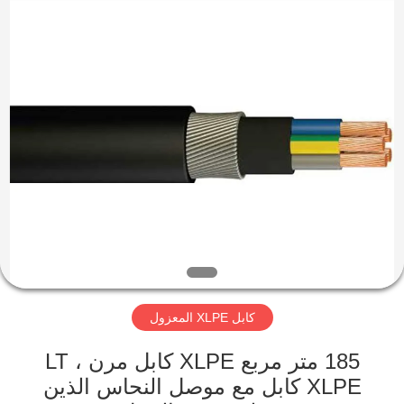
Qingdao
Yilan
Cable
Co.,
Ltd..
All
Rights
Reserved.
منزل
منتجات
أشرطة
فيديو
معلومات
كابل XLPE المعزول
عنا
185 متر مربع XLPE كابل مرن ، LT
جولة
XLPE كابل مع موصل النحاس الذين