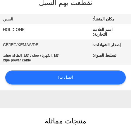
تقطعت بهم السبل
في
المعمل
مكان المنشأ:
الصين
اسم العلامة
HOLD-ONE
رقابة
التجارية:
جودة
إصدار الشهادات:
CE/IEC/KEMA/VDE
تسليط الضوء:
,
كابل الكهرباء xlpe ، كابل الطاقة xlpe
اتصل
xlpe power cable
بنا
اتصل بنا!
أخبار
خريطة
الموقع
منتجات مماثلة