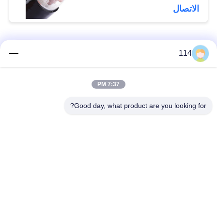
الاتصال
فئات شعبية
جميع
114
بولي كلوريد الفينيل
7:37 PM
كابل XLPE المعزول
معزول كبل
Good day, what product are you looking for?
الكابلات الكهربائية
كابل معزول المعدنية
المدرعة
متعددة النوى كابلات
سلك واحد الأساسية
التحكم
انخفاض دخان صفر
كبل الصك المحمي
كابل الهالوجين