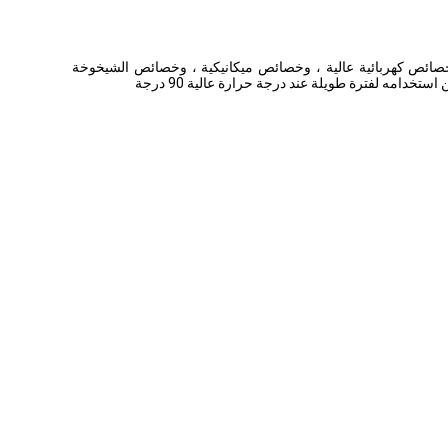
زولة بالورق والمعزولة PVC.تتمتع كابلات البولي إيثيلين المتشابكة بخصائص كهربائية عالية ، وخصائص ميكانيكية ، وخصائص الشيخوخة
خدامه لفترة طويلة عند درجة حرارة عالية 90 درجة