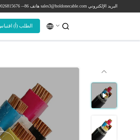
البريد الإلكتروني sales3@holdonecable.com
هاتف 86-- 19026815676


الطلب (أ) اقتبا