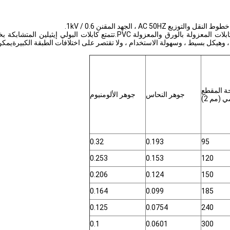
AC  ، الجهد المقنن 0.6 / 1kV.
تتمتع كابلات الطاقة المعزولة XLPE بالعديد من المزايا مقارنة بالكابلات المع
، وهيكل بسيط ، وسهولة الاستخدام ، ولا تقتصر على اختلافات الطبقة الكبيرةيمكن است
 المقطع
جوهر النحاس
جوهر الألومنيوم
 (مم 2)
0.32
0.193
95
0.253
0.153
120
0.206
0.124
150
0.164
0.099
185
0.125
0.0754
240
0.1
0.0601
300