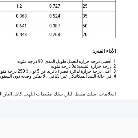
1.2
0.727
25
0.868
0.524
35
0.641
0.387
50
0.443
0.268
70
الأداء الفني:
1. أقصى درجة حرارة للعمل طويل المدى: 90 درجة مئوية
2. درجة حرارة التثبيت: ≥0 درجة مئوية
3. أعلى درجة حرارة لدائرة قصر (لا تزيد عن 5 ثوان): 250 درجة مئوية
4. في حالة الشد الميكانيكي غير الكافي ، لا يمكن وضعه دون السقوط.لا يمكن تثبيت الكابلات أحادية النواة بأنابيب مد الحديد أو أدوات حديدية مستديرة حول الكابل
العلامات:
سلك مثبط النار
,
سلك مثبطات اللهب,كابل النار ال