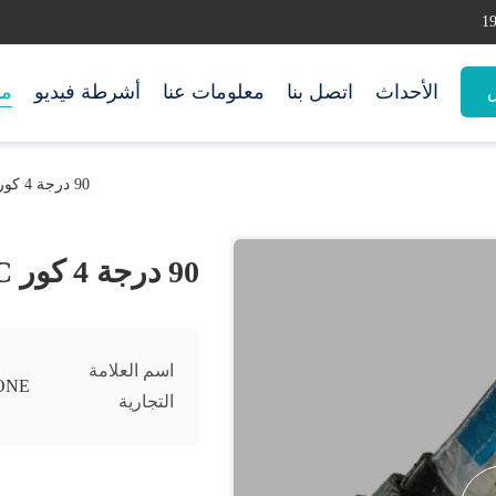
الأحداث
اتصل بنا
معلومات عنا
أشرطة فيديو
من
س
90 درجة 4 كور PVC العزل مثبطات اللهب
90 درجة 4 كور PVC العزل مثبطات اللهب
اسم العلامة
ONE
التجارية