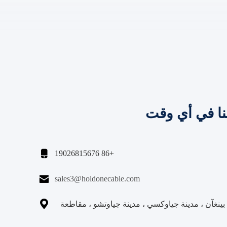
نا في أي وقت

+86 19026815676

sales3@holdonecable.com

نغآن ، مدينة جياوكسي ، مدينة جياوتشو ، مقاطعة