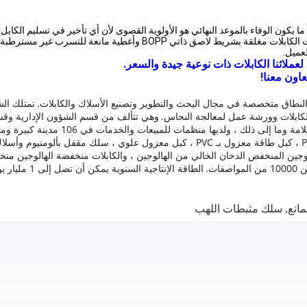
ما يكون الوفاء بالموعد النهائي هو الأولوية القصوى لأن أي تأخير في تسليم الكاب
يتم توفير الكابلات في بكرات خشبية وصناديق مموجة وملفات. نهايات الكابلا
عميل.
عملائنا الكابلات ذات نوعية جيدة والسعر.
عاون معنا!
طاق متخصصة في مجال البحث والتطوير وتصنيع الأسلاك والكابلات.
تمتلك ال
كابلات وورشة عمل لمعالجة النحاس.
وهي تتألف من قسم الشؤون الإدارية وقسم
، ولديها منظمات للمبيعات والخدمات في 106 مدينة كبيرة ومتوسطة عبر بلد.
بالمطاط ، كبل مرن مغمد بالبولي إيثيلين ، كبل تحكم معزول بـ PVC ، كبل طاقة معزول بـ 
 الهالوجين المنخفض الدخان الخالي من الهالوجين ، والكابلات منخفضة الهالوجين م
ت.
الطاقة الإنتاجية السنوية يمكن أن تصل إلى 1 مليار يوان.
مانع
,
سلك مثبطات اللهب