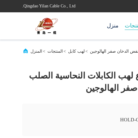
Qingdao Yilan Cable Co., Ltd.
تجات
منزل
فض الدخان صفر الهالوجين
>
لهب كابل
>
المنتجات
>
المنزل
هب الكابلات النحاسية الصلب
فر الهالوجين
HOLD-