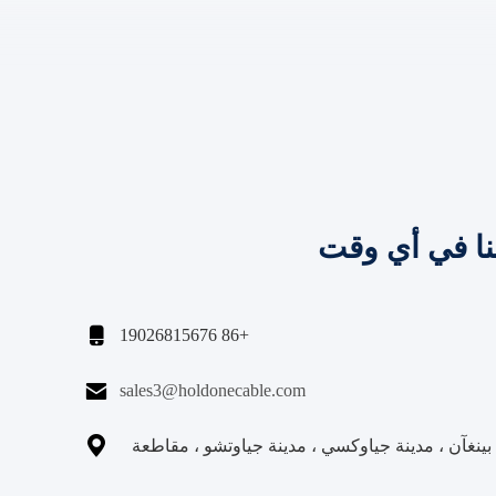
نا في أي وقت

+86 19026815676

sales3@holdonecable.com

نغآن ، مدينة جياوكسي ، مدينة جياوتشو ، مقاطعة