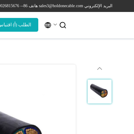
البريد الإلكتروني sales3@holdonecable.com
هاتف 86-- 19026815676


الطلب (أ) اقتبا