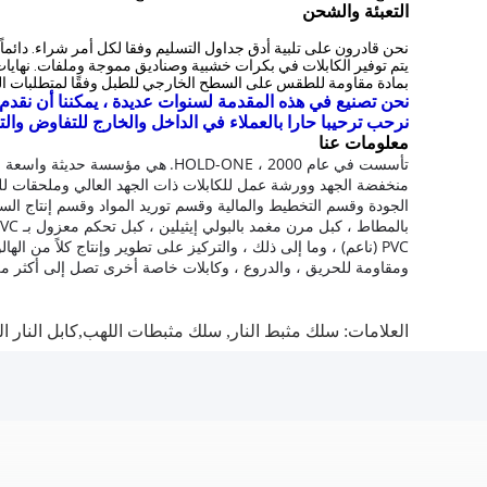
التعبئة والشحن
نحن قادرون على تلبية أدق جداول التسليم وفقا لكل أمر شراء. دائماً 
بمادة مقاومة للطقس على السطح الخارجي للطبل وفقًا لمتطلبات ال
نحن تصنيع في هذه المقدمة لسنوات عديدة ، يمكننا أن نقدم ل
نرحب ترحيبا حارا بالعملاء في الداخل والخارج للتفاوض والت
معلومات عنا
تأسست في عام 2000 ، HOLD-ONE.
هي مؤسسة حديثة واسعة الن
منخفضة الجهد وورشة عمل للكابلات ذات الجهد العالي وملحقات لل
الجودة وقسم التخطيط والمالية وقسم توريد المواد وقسم إنتاج السلامة وما إلى ذلك 
PVC (ناعم) ، وما إلى ذلك ، والتركيز على تطوير وإنتاج كلاً من
ومقاومة للحريق ، والدروع ، وكابلات خاصة أخرى تصل إلى أكثر من 10000 من المواصفا
العلامات:
سلك مثبط النار
,
سلك مثبطات اللهب,كابل النار ال