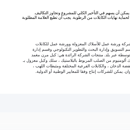
ل يمكن أن يسهم في التأخير الكلي للمشروع وتجاوز التكاليف.
ت مغلقة بشريط لاصق ذاتي BOPP وأغطية مانعة للتسرب غير مسترطبة لحماية نهايات الكابلات من الرطوبة. يجب أن تطبع العلامة المطلوبة
شركة ورشة عمل للأسلاك المعزولة وورشة عمل للكابلات
 التسويق وإدارة البحث والتطوير التكنولوجي وقسم إدارة
منتجات الشركة الرائدة هي: كبل مرن مغمد
PVC ، كبل معزول علوي ، سلك مقفل بألومنيوم وأسلاك ألومنيوم من الصلب المربوط بالبلاستيك ، سلك وكبل معزول بـ
نخفضة الدخان ، والكابلات الفرعية المختلفة ومثبطات اللهب ،
يمكن للشركات إنتاج وفقا للمعايير الوطنية أو الدولية.