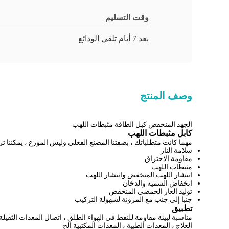
وقت التسليم
بعد 7 أيام تلقي الودائع
وصف المنتج
الجهد المنخفض كبل الطاقة مثبطات اللهب
كابل مثبطات اللهب
مهما كانت متطلباتك ، بصفتنا المصنع الفعلي وليس الموزع ، يمكننا تز
سلامة النار
مقاومة الاحتراق
مثبطات اللهب
انتشار اللهب المنخفض وانتشار اللهب
انخفاض السمية والدخان
توليد الغاز الحمضي المنخفض
جنبا إلى جنب مع المرونة لسهولة التركيب
تطبيق
مناسبة لبيئة مقاومة للنفط في الهواء الطلق ، اتصال المعدات الثقيلة 
العلاج ، المعدات الطبية ، المعدات المكتبية الخ