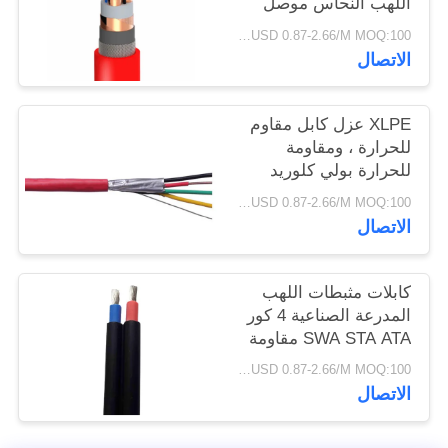
اللهب النحاس موصل
سياسة
للإشارة / التعدين
USD 0.87-2.66/M MOQ:100 متر
الخصوصية
الاتصال
XLPE عزل كابل مقاوم
للحرارة ، ومقاومة
للحرارة بولي كلوريد
الفينيل الكابل مدرعة
USD 0.87-2.66/M MOQ:100 متر
كابل PVC سترة
الاتصال
كابلات مثبطات اللهب
المدرعة الصناعية 4 كور
SWA STA ATA مقاومة
للحرارة
USD 0.87-2.66/M MOQ:100 متر
الاتصال