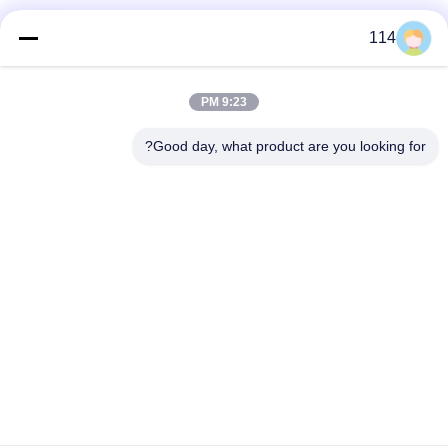
فئات شعبية
جميع
114
بولي كلوريد الفينيل
9:23 PM
كابل XLPE المعزول
معزول كبل
Good day, what product are you looking for?
الكابلات الكهربائية
كابل معزول المعدنية
المدرعة
متعددة النوى كابلات
سلك واحد الأساسية
التحكم
انخفاض دخان صفر
كبل الصك المحمي
كابل الهالوجين