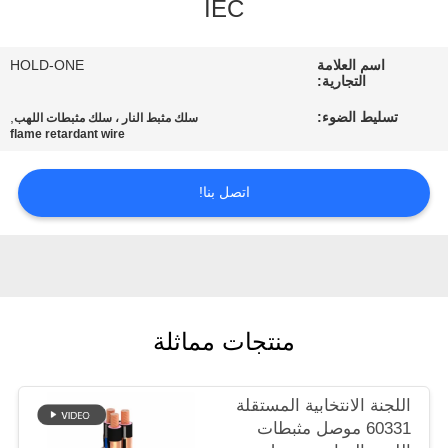
IEC
في
المعمل
اسم العلامة
HOLD-ONE
التجارية:
رقابة
تسليط الضوء:
,
سلك مثبط النار ، سلك مثبطات اللهب
flame retardant wire
جودة
اتصل بنا!
اتصل
بنا
أخبار
منتجات مماثلة
خريطة
الموقع
اللجنة الانتخابية المستقلة
60331 موصل مثبطات