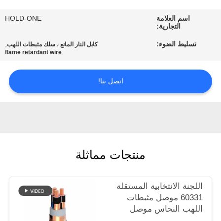
في
اسم العلامة
HOLD-ONE
المعمل
التجارية:
تسليط الضوء:
,
كابل النار المانع ، سلك مثبطات اللهب
رقابة
flame retardant wire
جودة
اتصل بنا!
اتصل
بنا
أخبار
منتجات مماثلة
خريطة
اللجنة الانتخابية المستقلة
60331 موصل مثبطات
الموقع
اللهب النحاس موصل
للإشارة / التعدين