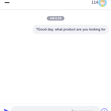
فئات شعبية
جميع
114
بولي كلوريد الفينيل
6:59 AM
كابل XLPE المعزول
معزول كبل
Good day, what product are you looking for?
الكابلات الكهربائية
كابل معزول المعدنية
المدرعة
متعددة النوى كابلات
سلك واحد الأساسية
التحكم
انخفاض دخان صفر
كبل الصك المحمي
كابل الهالوجين
الاشتراك