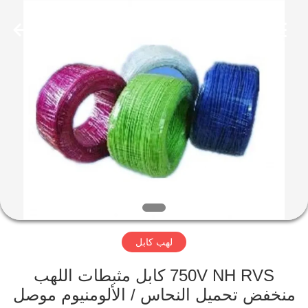
Qingdao
Yilan
Cable
Co.,
Ltd..
All
Rights
Reserved.
منزل
منتجات
أشرطة
فيديو
معلومات
لهب كابل
عنا
750V NH RVS كابل مثبطات اللهب
جولة
منخفض تحميل النحاس / الألومنيوم موصل