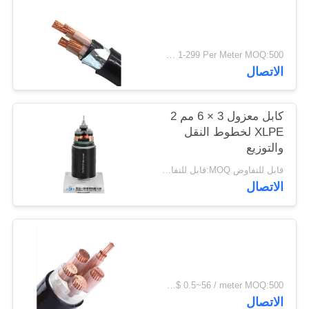
سياسة
الخصوصية
USD 1-299 Per Meter MOQ:500 م
الاتصال
كابل معزول 3 × 6 مم 2
XLPE لخطوط النقل
والتوزيع
قابل للتفاوض MOQ:قابل للتفاوض
الاتصال
US$ 0.5~56 / meter MOQ:500 متر
الاتصال