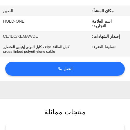
في
مكان المنشأ:
الصين
المعمل
اسم العلامة
HOLD-ONE
التجارية:
رقابة
إصدار الشهادات:
CE/IEC/KEMA/VDE
جودة
تسليط الضوء:
,
كابل الطاقة xlpe ، كابل البولي إيثيلين المتصل
cross linked polyethylene cable
اتصل
اتصل بنا!
بنا
أخبار
خريطة
منتجات مماثلة
الموقع