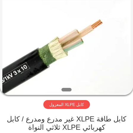
Qingdao
Yilan
Cable
Co.,
Ltd..
All
Rights
Reserved.
منزل
منتجات
أشرطة
فيديو
معلومات
كابل XLPE المعزول
عنا
كابل طاقة XLPE غير مدرع ومدرع / كابل
جولة
كهربائي XLPE ثلاثي النواة