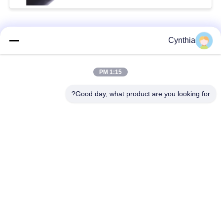
فئات شعبية
جميع
Cynthia
بولي كلوريد الفينيل
1:15 PM
كابل XLPE المعزول
معزول كبل
Good day, what product are you looking for?
الكابلات الكهربائية
كابل معزول المعدنية
المدرعة
متعددة النوى كابلات
سلك واحد الأساسية
التحكم
انخفاض دخان صفر
كبل الصك المحمي
كابل الهالوجين