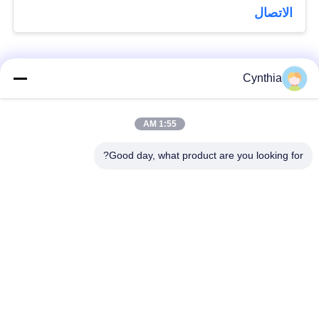
الاتصال
فئات شعبية
جميع
Cynthia
بولي كلوريد الفينيل
1:55 AM
كابل XLPE المعزول
معزول كبل
Good day, what product are you looking for?
الكابلات الكهربائية
كابل معزول المعدنية
المدرعة
متعددة النوى كابلات
سلك واحد الأساسية
التحكم
انخفاض دخان صفر
كبل الصك المحمي
كابل الهالوجين