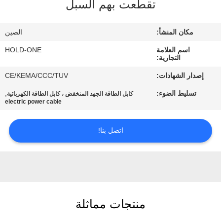
تقطعت بهم السبل
في
المعمل
مكان المنشأ:
الصين
اسم العلامة
HOLD-ONE
رقابة
التجارية:
جودة
إصدار الشهادات:
CE/KEMA/CCC/TUV
تسليط الضوء:
,
كابل الطاقة الجهد المنخفض ، كابل الطاقة الكهربائية
اتصل
electric power cable
بنا
اتصل بنا!
أخبار
خريطة
الموقع
منتجات مماثلة