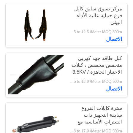
سياسة
مركز تسوق سابق كابل
الخصوصية
فرع حماية عالية الأداء
البيئي
USD 1.15 to 12.5 /Meter MOQ:500m
الاتصال
كبل طاقة جهد كهربي
منخفض مخصص ، كبلات
الاختبار الجاهزة 3.5KV /
5min
USD 1.35 to 18.9 /Meter MOQ:500m
الاتصال
سترة كابلات الفروع
سابقة التجهيز ذات
السترات الأساسية مع
جاكيت أسود طبيعي
USD 1.28 to 17.9 /Meter MOQ:500m