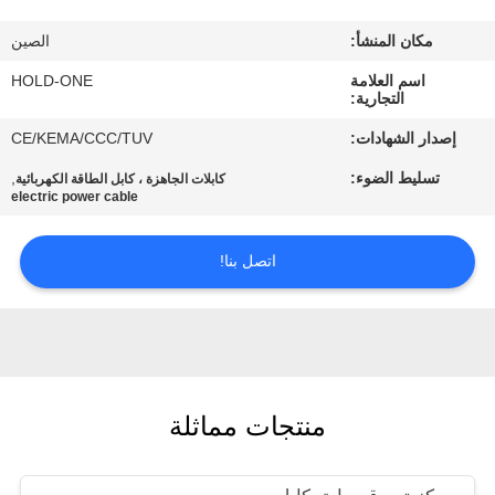
في
مكان المنشأ:
الصين
المعمل
اسم العلامة
HOLD-ONE
التجارية:
رقابة
إصدار الشهادات:
CE/KEMA/CCC/TUV
جودة
تسليط الضوء:
,
كابلات الجاهزة ، كابل الطاقة الكهربائية
electric power cable
اتصل
اتصل بنا!
بنا
أخبار
خريطة
منتجات مماثلة
الموقع