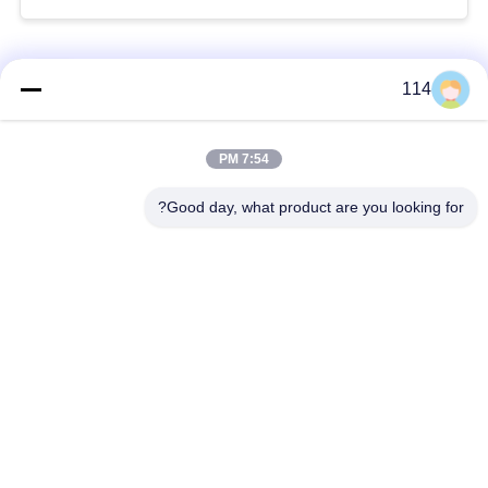
فئات شعبية
جميع
114
بولي كلوريد الفينيل
7:54 PM
كابل XLPE المعزول
معزول كبل
Good day, what product are you looking for?
الكابلات الكهربائية
كابل معزول المعدنية
المدرعة
متعددة النوى كابلات
سلك واحد الأساسية
التحكم
انخفاض دخان صفر
كبل الصك المحمي
كابل الهالوجين