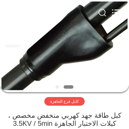
Qingdao
Yilan
Cable
Co.,
Ltd..
All
Rights
Reserved.
منزل
منتجات
أشرطة
فيديو
معلومات
كابل فرع الجاهزة
عنا
كبل طاقة جهد كهربي منخفض مخصص ،
جولة
كبلات الاختبار الجاهزة 3.5KV / 5min