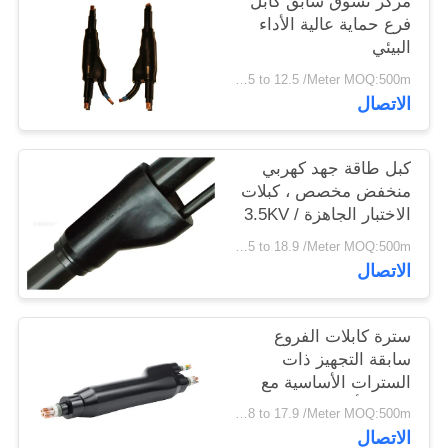
مركز تسوق سابق كابل
سياسة
فرع حماية عالية الأداء
البيئي
الخصوصية
USD 1.15 to 12.5 /Meter MOQ:500m
الاتصال
كبل طاقة جهد كهربي
منخفض مخصص ، كبلات
الاختبار الجاهزة 3.5KV /
5min
USD 1.35 to 18.9 /Meter MOQ:500m
الاتصال
سترة كابلات الفروع
سابقة التجهيز ذات
السترات الأساسية مع
جاكيت أسود طبيعي
USD 1.28 to 17.9 /Meter MOQ:500m
الاتصال