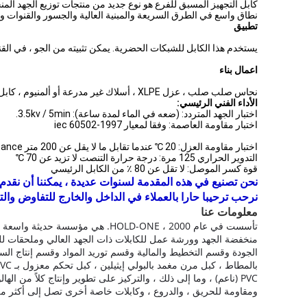
كابل التجهيز المسبق للفرع هو نوع جديد من منتجات توزيع الجهد المن
نطاق واسع في الطرق السريعة والمبنية العالية والجسور والقنوات وو
تطبيق
يستخدم هذا الكابل للشبكات الحضرية. يمكن تثبيته من الجو ، في الق
اعمال بناء
نحاس صلب صلب ، عزل XLPE ، أسلاك غير مدرعة أو ألمنيوم ، كابل مغلف بالبلاستيك
الأداء الفني الرئيسي:
اختبار الجهد المتردد: (ضعه في الماء لمدة ساعة): 3.5kv / 5min.
اختبار مقاومة العاصمة: وفقا لمعيار iec 60502-1997
اختبار مقاومة العزل: 20 ℃ عندما تقابل ما لا يقل عن 200 متر resistance مقاومة العزل
التدوير الحراري 125 مرة: درجة حرارة التنصت لا تزيد عن 70 ℃
قوة كسر الموصل: لا تقل عن 80 ٪ من الكابل الرئيسي
نحن تصنيع في هذه المقدمة لسنوات عديدة ، يمكننا أن نقدم ل
نرحب ترحيبا حارا بالعملاء في الداخل والخارج للتفاوض والت
معلومات عنا
تأسست في عام 2000 ، HOLD-ONE.
هي مؤسسة حديثة واسعة الن
منخفضة الجهد وورشة عمل للكابلات ذات الجهد العالي وملحقات لل
الجودة وقسم التخطيط والمالية وقسم توريد المواد وقسم إنتاج السلامة وما إلى ذلك 
PVC (ناعم) ، وما إلى ذلك ، والتركيز على تطوير وإنتاج كلاً من
ومقاومة للحريق ، والدروع ، وكابلات خاصة أخرى تصل إلى أكثر من 10000 من المواصفا