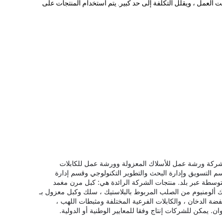
 العمل ، ويقلل التكلفة إلى حد كبير. يتم استخدام المنتجات على
شركة ورشة عمل للأسلاك المعزولة وورشة عمل للكابلات
 التسويق وإدارة البحث والتطوير التكنولوجي وقسم إدارة
منتجات الشركة الرائدة هي: كبل مرن مغمد
PVC ، كبل معزول علوي ، سلك مقفل بألومنيوم وأسلاك ألومنيوم من الصلب المربوط بالبلاستيك ، سلك وكبل معزول بـ
نخفضة الدخان ، والكابلات الفرعية المختلفة ومثبطات اللهب ،
يمكن للشركات إنتاج وفقا للمعايير الوطنية أو الدولية.