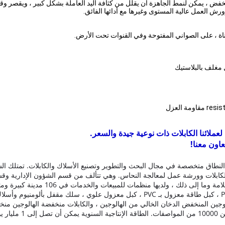
خفض ، يمكن لنمط الجاهزة أن يقلل من كثافة اليد العاملة بشكل كبير ، ويقصر وقت
رش العمل عالية المستوى وغيرها مع أدائها الفائق.
ناة ، على الصواني المفتوحة وفي القنوات تحت الأرض.
عملائنا الكابلات ذات نوعية جيدة والسعر.
عاون معنا!
طاق متخصصة في مجال البحث والتطوير وتصنيع الأسلاك والكابلات.
تمتلك ال
كابلات وورشة عمل لمعالجة النحاس.
وهي تتألف من قسم الشؤون الإدارية وقسم
، ولديها منظمات للمبيعات والخدمات في 106 مدينة كبيرة ومتوسطة عبر بلد.
بالمطاط ، كبل مرن مغمد بالبولي إيثيلين ، كبل تحكم معزول بـ PVC ، كبل طاقة معزول بـ 
 الهالوجين المنخفض الدخان الخالي من الهالوجين ، والكابلات منخفضة الهالوجين م
ت.
الطاقة الإنتاجية السنوية يمكن أن تصل إلى 1 مليار يوان.