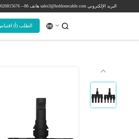
البريد الإلكتروني sales3@holdonecable.com
هاتف 86-- 19026815676


الطلب (أ) اقتبا