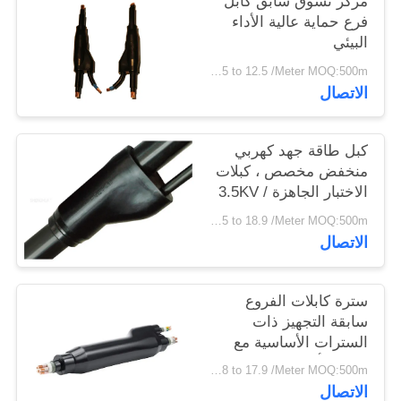
مركز تسوق سابق كابل
سياسة
فرع حماية عالية الأداء
البيئي
الخصوصية
USD 1.15 to 12.5 /Meter MOQ:500m
الاتصال
كبل طاقة جهد كهربي
منخفض مخصص ، كبلات
الاختبار الجاهزة 3.5KV /
5min
USD 1.35 to 18.9 /Meter MOQ:500m
الاتصال
سترة كابلات الفروع
سابقة التجهيز ذات
السترات الأساسية مع
جاكيت أسود طبيعي
USD 1.28 to 17.9 /Meter MOQ:500m
الاتصال