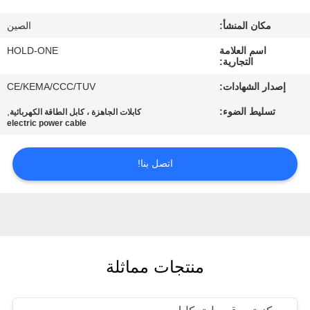
في
مكان المنشأ:
الصين
المعمل
اسم العلامة
HOLD-ONE
التجارية:
رقابة
إصدار الشهادات:
CE/KEMA/CCC/TUV
جودة
تسليط الضوء:
,
كابلات الجاهزة ، كابل الطاقة الكهربائية
electric power cable
اتصل
اتصل بنا!
بنا
أخبار
خريطة
منتجات مماثلة
الموقع