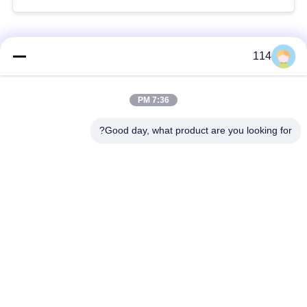
فئات شعبية
جميع
114
بولي كلوريد الفينيل
7:36 PM
كابل XLPE المعزول
معزول كبل
Good day, what product are you looking for?
الكابلات الكهربائية
كابل معزول المعدنية
المدرعة
متعددة النوى كابلات
سلك واحد الأساسية
التحكم
انخفاض دخان صفر
كبل الصك المحمي
كابل الهالوجين