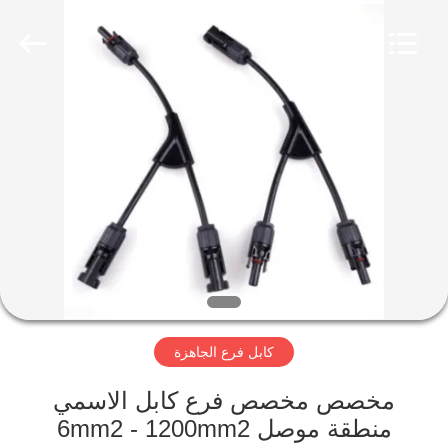
Qingdao
Yilan
Cable
Co.,
Ltd..
All
Rights
Reserved.
منزل
منتجات
أشرطة
فيديو
معلومات
كابل فرع الجاهزة
عنا
مخصص مخصص فرع كابل الاسمي
جولة
منطقة موصل 6mm2 - 1200mm2