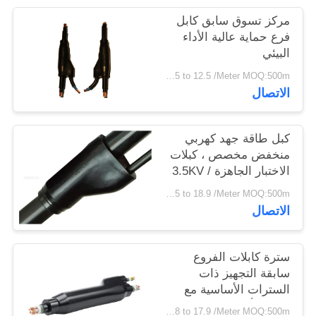
سياسة
مركز تسوق سابق كابل
الخصوصية
فرع حماية عالية الأداء
البيئي
USD 1.15 to 12.5 /Meter MOQ:500m
الاتصال
كبل طاقة جهد كهربي
منخفض مخصص ، كبلات
الاختبار الجاهزة 3.5KV /
5min
USD 1.35 to 18.9 /Meter MOQ:500m
الاتصال
سترة كابلات الفروع
سابقة التجهيز ذات
السترات الأساسية مع
جاكيت أسود طبيعي
USD 1.28 to 17.9 /Meter MOQ:500m