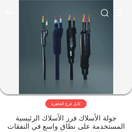
Qingdao
Yilan
Cable
Co.,
Ltd..
All
Rights
Reserved.
منزل
منتجات
أشرطة
فيديو
معلومات
كابل فرع الجاهزة
عنا
جولة الأسلاك فرز الأسلاك الرئيسية
جولة
المستخدمة على نطاق واسع في النفقات