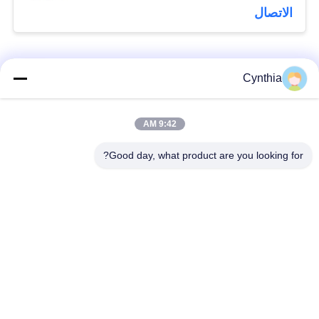
الاتصال
فئات شعبية
جميع
Cynthia
بولي كلوريد الفينيل
9:42 AM
كابل XLPE المعزول
معزول كبل
Good day, what product are you looking for?
الكابلات الكهربائية
كابل معزول المعدنية
المدرعة
متعددة النوى كابلات
سلك واحد الأساسية
التحكم
انخفاض دخان صفر
كبل الصك المحمي
كابل الهالوجين