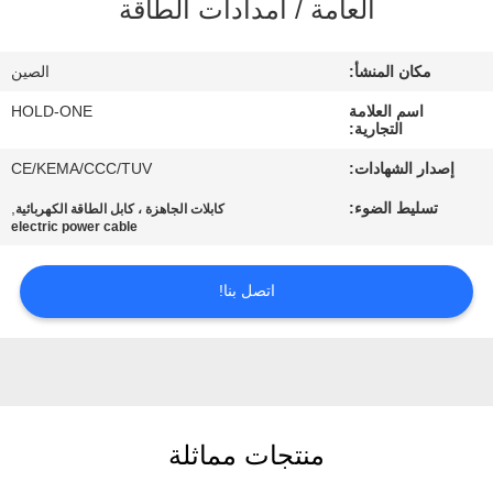
العامة / امدادات الطاقة
في
المعمل
مكان المنشأ:
الصين
اسم العلامة
HOLD-ONE
رقابة
التجارية:
جودة
إصدار الشهادات:
CE/KEMA/CCC/TUV
تسليط الضوء:
,
كابلات الجاهزة ، كابل الطاقة الكهربائية
اتصل
electric power cable
بنا
اتصل بنا!
أخبار
خريطة
الموقع
منتجات مماثلة