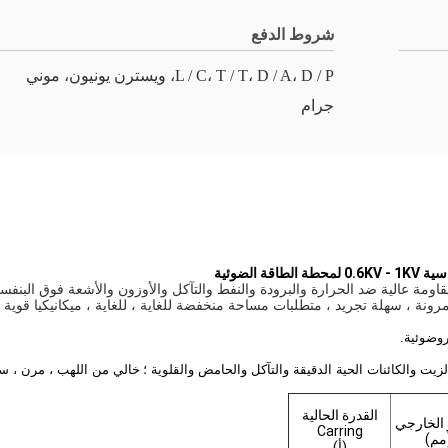
شروط الدفع
L / C، T / T، D / A، D / P، ويسترن يونيون، موني
جرام
لضوئية
اومة عالية ضد الحرارة والبرودة والنفط والتآكل والأوزون والأشعة فوق البنف
رونة ، سهلة تجريد ، متطلبات مساحة منخفضة للغاية ، للغاية ، ميكانيكيا قوية 
وضوئية.
زيت والكائنات الحية الدقيقة والتآكل والحامض والقلوية ؛
خالي من اللهب ، مرن ، سهل
القدرة الحالية
 الخارجي
Carring
مم)
(أ)