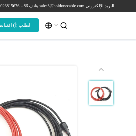
البريد الإلكتروني sales3@holdonecable.com
هاتف 86-- 19026815676


الطلب (أ) اقتبا