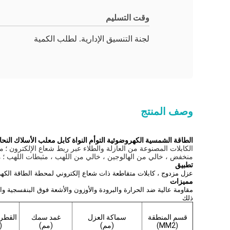
وقت التسليم
لجنة التنسيق الإدارية. لطلب الكمية
وصف المنتج
الطاقة الشمسية الكهروضوئية التوأم النواة كابل معلب الأسلاك النحاسية 0.6KV - 1KV لمحطة الطاقة ا
الكابلات المصنوعة من العازلة والطلاء عبر ربط شعاع الإلكترون ؛
مق
منخفض ، خالي من الهالوجين ، خالي من اللهب ، مثبطات اللهب ؛
م
تطبيق
عزل مزدوج ، كابلات متقاطعة ذات شعاع إلكتروني لمحطة الطاقة الكهر
مميزات
مقاومة عالية ضد الحرارة والبرودة والأوزون والأشعة فوق البنفسجية وال
ذلك
قسم المنطقة
سماكة العزل
غمد سمك
القطر
(MM2)
(مم)
(مم)
(