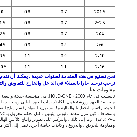
10
0.8
0.7
2X1.5
1.5
0.8
0.7
2x2.5
2.5
0.8
0.7
2X4
4.5
0.9
0.8
2x6
8.5
1.1
0.9
2x10
20.5
1.1
1.1
2x16
نحن تصنيع في هذه المقدمة لسنوات عديدة ، يمكننا أن نقدم ل
نرحب ترحيبا حارا بالعملاء في الداخل والخارج للتفاوض والت
معلومات عنا
تأسست في عام 2000 ، HOLD-ONE.
هي مؤسسة حديثة واسعة الن
منخفضة الجهد وورشة عمل للكابلات ذات الجهد العالي وملحقات لل
الجودة وقسم التخطيط والمالية وقسم توريد المواد وقسم إنتاج السلامة وما إلى ذلك 
PVC (ناعم) ، وما إلى ذلك ، والتركيز على تطوير وإنتاج كلاً من
ومقاومة للحريق ، والدروع ، وكابلات خاصة أخرى تصل إلى أكثر من 10000 من المواصفا