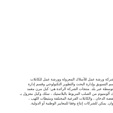
شركة ورشة عمل للأسلاك المعزولة وورشة عمل للكابلات
 التسويق وإدارة البحث والتطوير التكنولوجي وقسم إدارة
منتجات الشركة الرائدة هي: كبل مرن مغمد
PVC ، كبل معزول علوي ، سلك مقفل بألومنيوم وأسلاك ألومنيوم من الصلب المربوط بالبلاستيك ، سلك وكبل معزول بـ
نخفضة الدخان ، والكابلات الفرعية المختلفة ومثبطات اللهب ،
يمكن للشركات إنتاج وفقا للمعايير الوطنية أو الدولية.