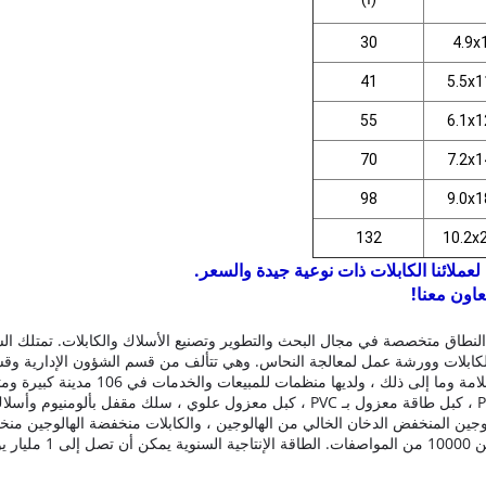
30
4.9x
41
5.5x1
55
6.1x1
70
7.2x1
98
9.0x1
132
10.2x
عملائنا الكابلات ذات نوعية جيدة والسعر.
عاون معنا!
طاق متخصصة في مجال البحث والتطوير وتصنيع الأسلاك والكابلات.
تمتلك ال
كابلات وورشة عمل لمعالجة النحاس.
وهي تتألف من قسم الشؤون الإدارية وقسم
، ولديها منظمات للمبيعات والخدمات في 106 مدينة كبيرة ومتوسطة عبر بلد.
بالمطاط ، كبل مرن مغمد بالبولي إيثيلين ، كبل تحكم معزول بـ PVC ، كبل طاقة معزول بـ 
 الهالوجين المنخفض الدخان الخالي من الهالوجين ، والكابلات منخفضة الهالوجين م
ت.
الطاقة الإنتاجية السنوية يمكن أن تصل إلى 1 مليار يوان.