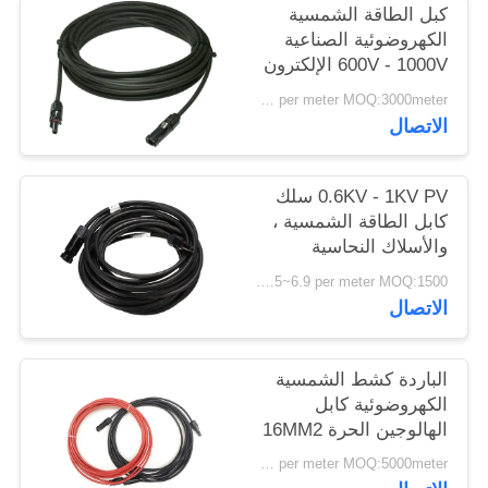
كبل الطاقة الشمسية
سياسة
الكهروضوئية الصناعية
الخصوصية
600V - 1000V الإلكترون
شعاع عبر ربط البولي
US$0.3~5.7 per meter MOQ:3000meter
أوليفين العزل
الاتصال
0.6KV - 1KV PV سلك
كابل الطاقة الشمسية ،
والأسلاك النحاسية
المعلبة لمحطة الطاقة
US$0.5~6.9 per meter MOQ:1500 متر
الضوئية
الاتصال
الباردة كشط الشمسية
الكهروضوئية كابل
الهالوجين الحرة 16MM2
25MM2 عمر طويل
US$0.89~8.97 per meter MOQ:5000meter