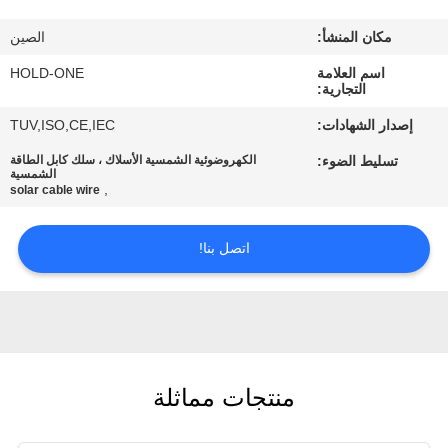
في
مكان المنشأ:
الصين
المعمل
اسم العلامة
HOLD-ONE
التجارية:
رقابة
إصدار الشهادات:
TUV,ISO,CE,IEC
جودة
تسليط الضوء:
الكهروضوئية الشمسية الأسلاك ، سلك كابل الطاقة
الشمسية
,
solar cable wire
اتصل
بنا
اتصل بنا!
أخبار
خريطة
منتجات مماثلة
الموقع