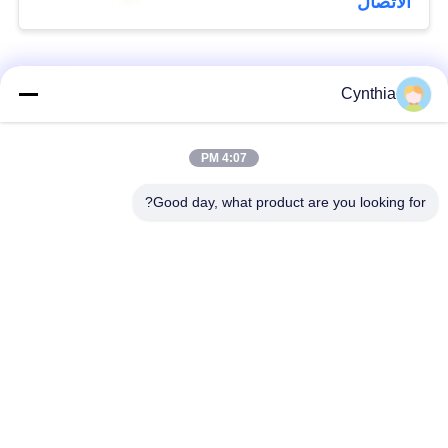
الاتصال
فئات شعبية
جميع
Cynthia
بولي كلوريد الفينيل
4:07 PM
كابل XLPE المعزول
معزول كبل
Good day, what product are you looking for?
الكابلات الكهربائية
كابل معزول المعدنية
المدرعة
متعددة النوى كابلات
سلك واحد الأساسية
التحكم
انخفاض دخان صفر
كبل الصك المحمي
كابل الهالوجين