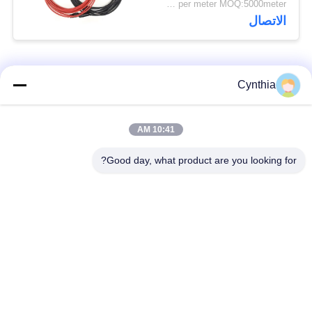
US$0.89~8.97 per meter MOQ:5000meter
الاتصال
فئات شعبية
جميع
Cynthia
بولي كلوريد الفينيل
10:41 AM
كابل XLPE المعزول
معزول كبل
Good day, what product are you looking for?
الكابلات الكهربائية
كابل معزول المعدنية
المدرعة
متعددة النوى كابلات
سلك واحد الأساسية
التحكم
انخفاض دخان صفر
كبل الصك المحمي