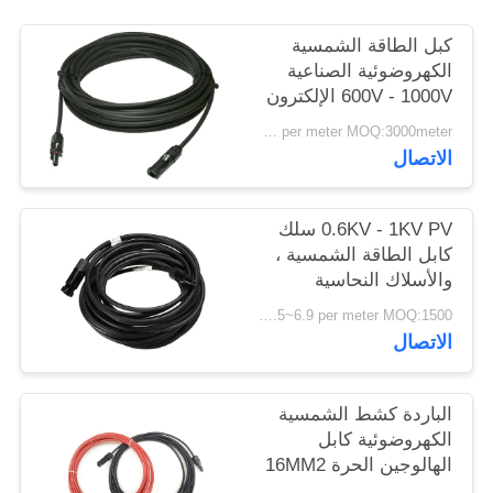
سياسة
كبل الطاقة الشمسية
الخصوصية
الكهروضوئية الصناعية
600V - 1000V الإلكترون
شعاع عبر ربط البولي
US$0.3~5.7 per meter MOQ:3000meter
أوليفين العزل
الاتصال
0.6KV - 1KV PV سلك
كابل الطاقة الشمسية ،
والأسلاك النحاسية
المعلبة لمحطة الطاقة
US$0.5~6.9 per meter MOQ:1500 متر
الضوئية
الاتصال
الباردة كشط الشمسية
الكهروضوئية كابل
الهالوجين الحرة 16MM2
25MM2 عمر طويل