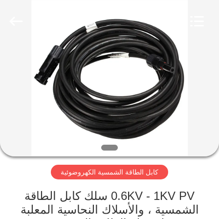
Qingdao
Yilan
Cable
Co.,
Ltd..
All
Rights
Reserved.
منزل
منتجات
أشرطة
فيديو
معلومات
كابل الطاقة الشمسية الكهروضوئية
عنا
0.6KV - 1KV PV سلك كابل الطاقة
جولة
الشمسية ، والأسلاك النحاسية المعلبة