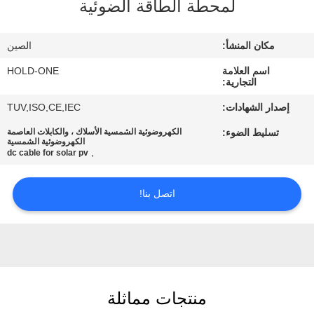
لمحطة الطاقة الضوئية
في
المعمل
مكان المنشأ:
الصين
اسم العلامة
HOLD-ONE
رقابة
التجارية:
جودة
إصدار الشهادات:
TUV,ISO,CE,IEC
تسليط الضوء:
الكهروضوئية الشمسية الأسلاك ، والكابلات العاصمة
الكهروضوئية الشمسية
اتصل
,
dc cable for solar pv
بنا
اتصل بنا!
أخبار
خريطة
الموقع
منتجات مماثلة