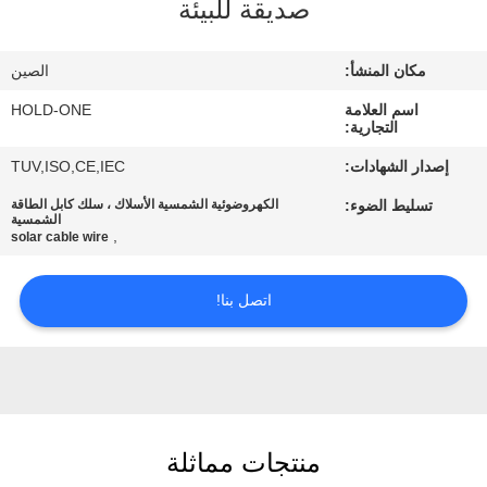
صديقة للبيئة
في
المعمل
مكان المنشأ:
الصين
اسم العلامة
HOLD-ONE
رقابة
التجارية:
جودة
إصدار الشهادات:
TUV,ISO,CE,IEC
تسليط الضوء:
الكهروضوئية الشمسية الأسلاك ، سلك كابل الطاقة
الشمسية
اتصل
,
solar cable wire
بنا
اتصل بنا!
أخبار
خريطة
الموقع
منتجات مماثلة