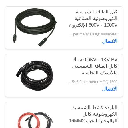
سياسة
كبل الطاقة الشمسية
الخصوصية
الكهروضوئية الصناعية
600V - 1000V الإلكترون
شعاع عبر ربط البولي
US$0.3~5.7 per meter MOQ:3000meter
أوليفين العزل
الاتصال
0.6KV - 1KV PV سلك
كابل الطاقة الشمسية ،
والأسلاك النحاسية
المعلبة لمحطة الطاقة
US$0.5~6.9 per meter MOQ:1500 متر
الضوئية
الاتصال
الباردة كشط الشمسية
الكهروضوئية كابل
الهالوجين الحرة 16MM2
25MM2 عمر طويل