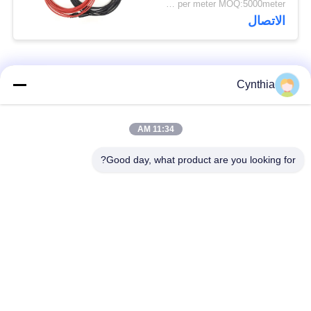
US$0.89~8.97 per meter MOQ:5000meter
الاتصال
فئات شعبية
جميع
Cynthia
بولي كلوريد الفينيل
11:34 AM
كابل XLPE المعزول
معزول كبل
Good day, what product are you looking for?
الكابلات الكهربائية
كابل معزول المعدنية
المدرعة
متعددة النوى كابلات
سلك واحد الأساسية
التحكم
انخفاض دخان صفر
كبل الصك المحمي