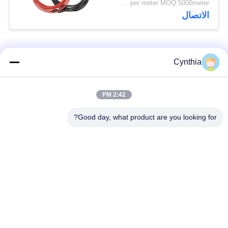
US$0.89~8.97 per meter MOQ:5000meter
الاتصال
فئات شعبية
جميع
Cynthia
بولي كلوريد الفينيل
2:42 PM
كابل XLPE المعزول
معزول كبل
Good day, what product are you looking for?
الكابلات الكهربائية
كابل معزول المعدنية
المدرعة
متعددة النوى كابلات
سلك واحد الأساسية
التحكم
انخفاض دخان صفر
كبل الصك المحمي