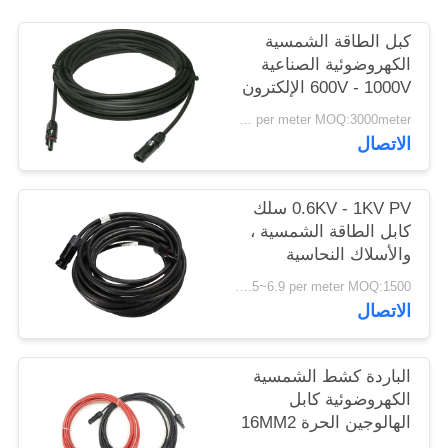
سياسة
كبل الطاقة الشمسية
الخصوصية
الكهروضوئية الصناعية
600V - 1000V الإلكترون
شعاع عبر ربط البولي
US$0.3~5.7 per meter MOQ:3000meter
أوليفين العزل
الاتصال
0.6KV - 1KV PV سلك
كابل الطاقة الشمسية ،
والأسلاك النحاسية
المعلبة لمحطة الطاقة
US$0.5~6.9 per meter MOQ:1500 متر
الضوئية
الاتصال
الباردة كشط الشمسية
الكهروضوئية كابل
الهالوجين الحرة 16MM2
25MM2 عمر طويل