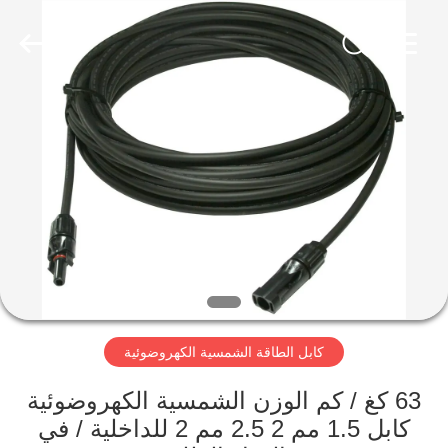
Qingdao
Yilan
Cable
Co.,
Ltd..
All
Rights
Reserved.
منزل
منتجات
أشرطة
فيديو
معلومات
كابل الطاقة الشمسية الكهروضوئية
عنا
63 كغ / كم الوزن الشمسية الكهروضوئية
جولة
كابل 1.5 مم 2 2.5 مم 2 للداخلية / في