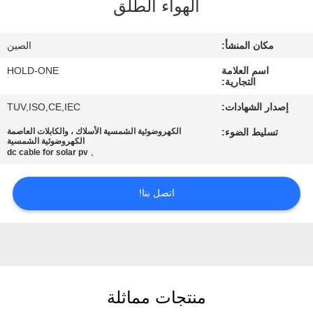
الهواء الطلق
في
المعمل
مكان المنشأ:
الصين
اسم العلامة
HOLD-ONE
رقابة
التجارية:
جودة
إصدار الشهادات:
TUV,ISO,CE,IEC
تسليط الضوء:
الكهروضوئية الشمسية الأسلاك ، والكابلات العاصمة
الكهروضوئية الشمسية
اتصل
,
dc cable for solar pv
بنا
اتصل بنا!
أخبار
خريطة
الموقع
منتجات مماثلة