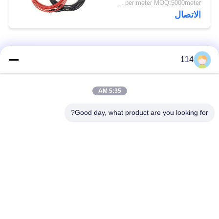
US$0.89~8.97 per meter MOQ:5000meter
الاتصال
فئات شعبية
جميع
114
بولي كلوريد الفينيل
5:35 AM
كابل XLPE المعزول
معزول كبل
Good day, what product are you looking for?
الكابلات الكهربائية
كابل معزول المعدنية
المدرعة
متعددة النوى كابلات
سلك واحد الأساسية
التحكم
انخفاض دخان صفر
كبل الصك المحمي