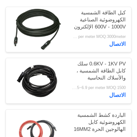
سياسة
كبل الطاقة الشمسية
الخصوصية
الكهروضوئية الصناعية
600V - 1000V الإلكترون
شعاع عبر ربط البولي
US$0.3~5.7 per meter MOQ:3000meter
أوليفين العزل
الاتصال
0.6KV - 1KV PV سلك
كابل الطاقة الشمسية ،
والأسلاك النحاسية
المعلبة لمحطة الطاقة
US$0.5~6.9 per meter MOQ:1500 متر
الضوئية
الاتصال
الباردة كشط الشمسية
الكهروضوئية كابل
الهالوجين الحرة 16MM2
25MM2 عمر طويل