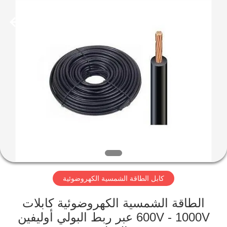
Qingdao
Yilan
Cable
Co.,
Ltd..
All
Rights
Reserved.
منزل
منتجات
أشرطة
فيديو
معلومات
كابل الطاقة الشمسية الكهروضوئية
عنا
الطاقة الشمسية الكهروضوئية كابلات
جولة
600V - 1000V عبر ربط البولي أوليفين