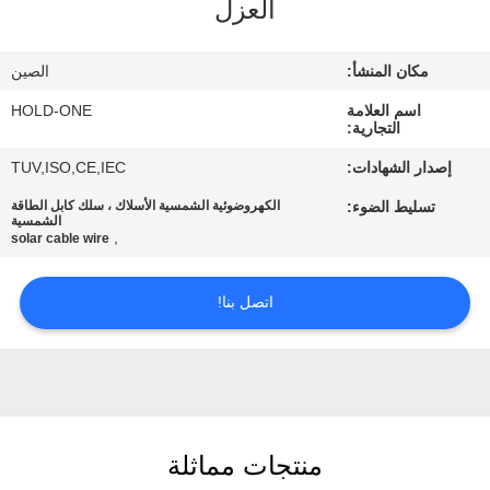
العزل
في
المعمل
مكان المنشأ:
الصين
اسم العلامة
HOLD-ONE
رقابة
التجارية:
جودة
إصدار الشهادات:
TUV,ISO,CE,IEC
تسليط الضوء:
الكهروضوئية الشمسية الأسلاك ، سلك كابل الطاقة
الشمسية
اتصل
,
solar cable wire
بنا
اتصل بنا!
أخبار
خريطة
الموقع
منتجات مماثلة