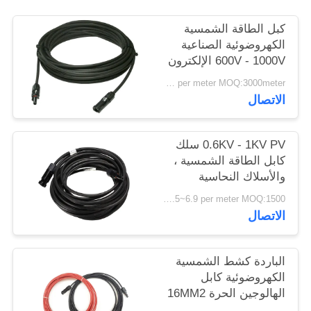
سياسة
كبل الطاقة الشمسية
الخصوصية
الكهروضوئية الصناعية
600V - 1000V الإلكترون
شعاع عبر ربط البولي
US$0.3~5.7 per meter MOQ:3000meter
أوليفين العزل
الاتصال
0.6KV - 1KV PV سلك
كابل الطاقة الشمسية ،
والأسلاك النحاسية
المعلبة لمحطة الطاقة
US$0.5~6.9 per meter MOQ:1500 متر
الضوئية
الاتصال
الباردة كشط الشمسية
الكهروضوئية كابل
الهالوجين الحرة 16MM2
25MM2 عمر طويل