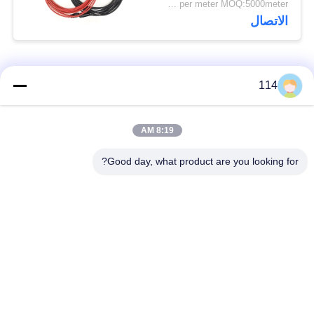
US$0.89~8.97 per meter MOQ:5000meter
الاتصال
فئات شعبية
جميع
114
بولي كلوريد الفينيل
8:19 AM
كابل XLPE المعزول
معزول كبل
Good day, what product are you looking for?
الكابلات الكهربائية
كابل معزول المعدنية
المدرعة
متعددة النوى كابلات
سلك واحد الأساسية
التحكم
انخفاض دخان صفر
كبل الصك المحمي