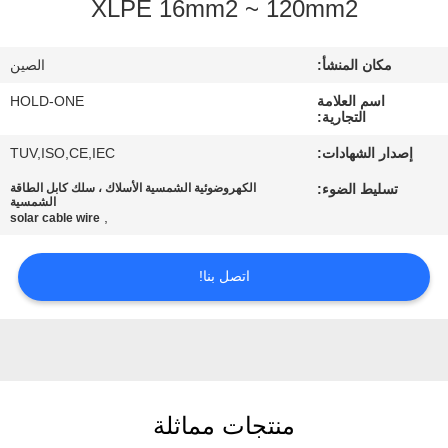
XLPE 16mm2 ~ 120mm2
في
المعمل
مكان المنشأ:
الصين
اسم العلامة
HOLD-ONE
رقابة
التجارية:
جودة
إصدار الشهادات:
TUV,ISO,CE,IEC
تسليط الضوء:
الكهروضوئية الشمسية الأسلاك ، سلك كابل الطاقة
الشمسية
اتصل
,
solar cable wire
بنا
اتصل بنا!
أخبار
خريطة
الموقع
منتجات مماثلة