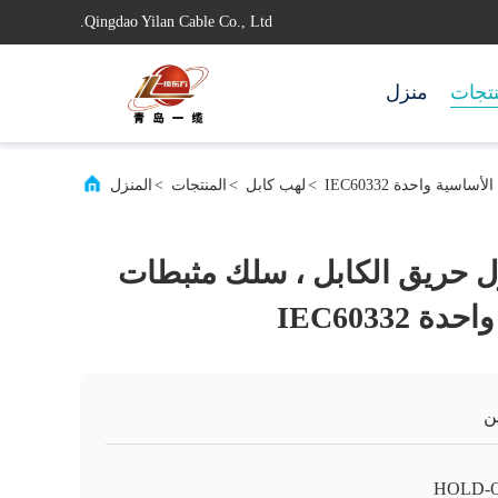
Qingdao Yilan Cable Co., Ltd.
تجات
منزل
>
لهب كابل
>
المنتجات
>
المنزل
P معزول حريق الكابل ، سلك مثبطات
IEC60332
ن
HOLD-