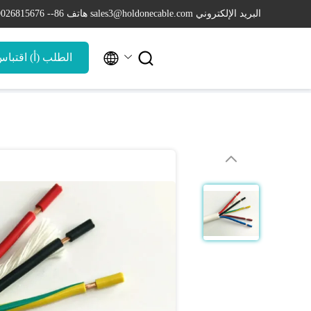
البريد الإلكتروني sales3@holdonecable.com
هاتف 86-- 19026815676


الطلب (أ) اقتبا