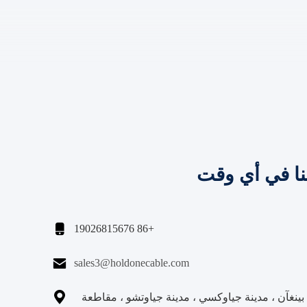
نا في أي وقت

+86 19026815676

sales3@holdonecable.com

نغآن ، مدينة جياوكسي ، مدينة جياوتشو ، مقاطعة