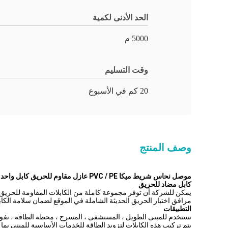
الحد الأدنى لكمية
5000 م
وقت التسليم
20 كم في الأسبوع
وصف المنتج
موصل نحاس شريط ميكا PVC / PE عازل مقاوم للحريق كابل واحد النواة IEC60332 كابل مضاد للحريق
كابل مضاد للحريق
يمكن للشركة أن توفر مجموعة كاملة من الكابلات المقاومة للحريق ل
مرافق اختبار الحريق الحديثة الشاملة في الموقع لضمان سلامة الكابلات
التطبيقات
تستخدم للمبنى الطويل ، المستشفى ، المسرح ، محطة الطاقة ، نفق
يتم تركيب هذه الكابلات لتزويد الطاقة للخدمات الأساسية للمبنى بما