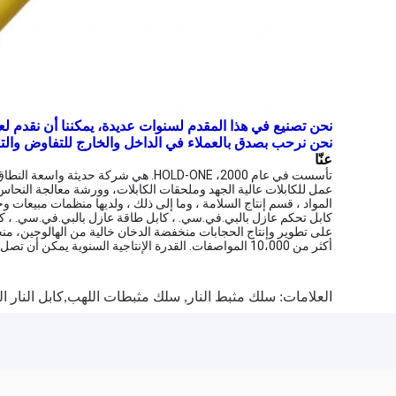
نحن تصنيع في هذا المقدم لسنوات عديدة، يمكننا أن نقدم لعم
نحن نرحب بصدق بالعملاء في الداخل والخارج للتفاوض والتعا
عنّا
تأسست في عام 2000، HOLD-ONE. هي ش
عمل للكابلات عالية الجهد وملحقات الكابلات، وورشة معالجة النحا
كابل تحكم عازل بالبي.في.سي. ، كابل طاقة عازل بالبي.في.سي. ، ك
على تطوير وإنتاج الحجابات منخفضة الدخان خالية من الهالوجين، م
أكثر من 10،000 المواصفات. القدرة الإنتاجية السنوية يمكن أن تصل إلى 1 مليار يوان. الشركات يمكن أن تنتج وفقا للمعايير الوطنية أو الدولية.
العلامات:
سلك مثبط النار
,
سلك مثبطات اللهب,كابل النار ال