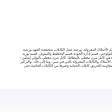
يها ورشة عمل الأسلاك المعزولة، ورشة عمل الكابلات منخفضة الجهد،ورشة
كنولوجي، قسم إدارة الجودة،قسم التخطيط والتمويل، قسم توريد
جميع أنحاء البلاد. منتجات الشركة الرائدة هي:كابل مرن مغطى بالمطاط، كابل مرن مغطى بالبولي إيثيلين ،
أسلاك والكابلات المعزولة بالبي.في.سي، وما إلى ذلك، والتركيز
اومة للحريق،كابلات الحماية وغيرها من الكابلات الخاصة حتى