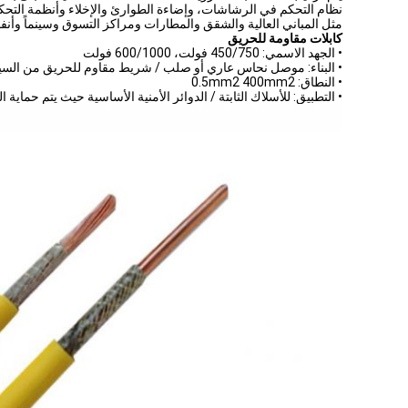
نظام التحكم في الرشاشات، وإضاءة الطوارئ والإخلاء وأنظمة التحك
مثل المباني العالية والشقق والمطارات ومراكز التسوق وسينماً وأن
كابلات مقاومة للحريق
• الجهد الاسمي: 450/750 فولت، 600/1000 فولت
• البناء: موصل نحاس عاري أو صلب / شريط مقاوم للحريق من السيرامي
• النطاق: 0.5mm2 400mm2
• التطبيق: للأسلاك الثابتة / الدوائر الأمنية الأساسية حيث يتم حماية ا