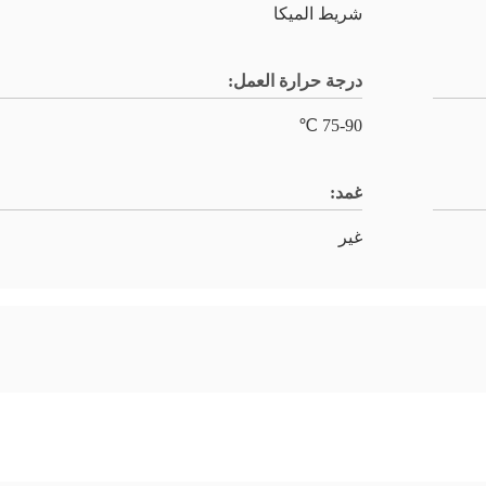
شريط الميكا
درجة حرارة العمل:
75-90 ℃
غمد:
غير