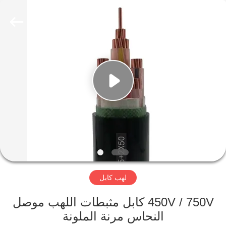
Qingdao
Yilan
Cable
Co.,
Ltd..
All
Rights
Reserved.
منزل
منتجات
أشرطة
فيديو
معلومات
لهب كابل
عنا
450V / 750V كابل مثبطات اللهب موصل
جولة
النحاس مرنة الملونة