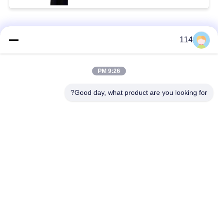
فئات شعبية
جميع
114
بولي كلوريد الفينيل
9:26 PM
كابل XLPE المعزول
معزول كبل
Good day, what product are you looking for?
الكابلات الكهربائية
كابل معزول المعدنية
المدرعة
متعددة النوى كابلات
سلك واحد الأساسية
التحكم
انخفاض دخان صفر
كبل الصك المحمي
كابل الهالوجين