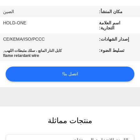
في
مكان المنشأ:
الصين
المعمل
اسم العلامة
HOLD-ONE
التجارية:
رقابة
إصدار الشهادات:
CE/KEMA/ISO/PCCC
جودة
تسليط الضوء:
,
كابل النار المانع ، سلك مثبطات اللهب
flame retardant wire
اتصل
اتصل بنا!
بنا
أخبار
خريطة
منتجات مماثلة
الموقع