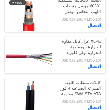
اللجنة الانتخابية المستقلة
سياسة
60331 موصل مثبطات
اللهب النحاس موصل
الخصوصية
للإشارة / التعدين
USD 0.87-2.66/M MOQ:100 متر
الاتصال
XLPE عزل كابل مقاوم
للحرارة ، ومقاومة
للحرارة بولي كلوريد
الفينيل الكابل مدرعة
USD 0.87-2.66/M MOQ:100 متر
كابل PVC سترة
الاتصال
كابلات مثبطات اللهب
المدرعة الصناعية 4 كور
SWA STA ATA مقاومة
للحرارة
USD 0.87-2.66/M MOQ:100 متر
الاتصال