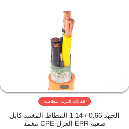
Qingdao
Yilan
Cable
Co.,
Ltd..
All
Rights
Reserved.
منزل
منتجات
أشرطة
فيديو
معلومات
الكابلات المرنة المطاطية
عنا
الجهد 0.66 / 1.14 المطاط المغمد كابل
جولة
صعبة EPR العزل CPE مغمد