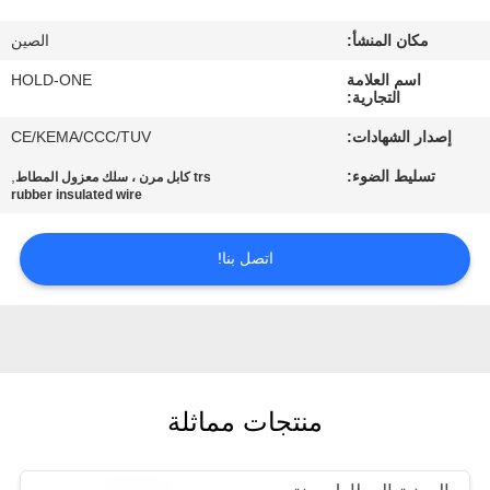
في
مكان المنشأ:
الصين
المعمل
اسم العلامة
HOLD-ONE
التجارية:
رقابة
إصدار الشهادات:
CE/KEMA/CCC/TUV
جودة
تسليط الضوء:
,
trs كابل مرن ، سلك معزول المطاط
rubber insulated wire
اتصل
اتصل بنا!
بنا
أخبار
خريطة
منتجات مماثلة
الموقع