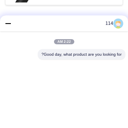
فئات شعبية
جميع
114
بولي كلوريد الفينيل
2:22 AM
كابل XLPE المعزول
معزول كبل
Good day, what product are you looking for?
الكابلات الكهربائية
كابل معزول المعدنية
المدرعة
متعددة النوى كابلات
سلك واحد الأساسية
التحكم
انخفاض دخان صفر
كبل الصك المحمي
كابل الهالوجين