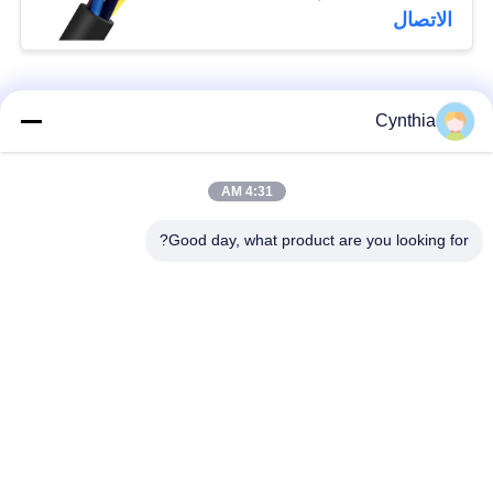
الاتصال
فئات شعبية
جميع
Cynthia
بولي كلوريد الفينيل
4:31 AM
كابل XLPE المعزول
معزول كبل
Good day, what product are you looking for?
الكابلات الكهربائية
كابل معزول المعدنية
المدرعة
متعددة النوى كابلات
سلك واحد الأساسية
التحكم
انخفاض دخان صفر
كبل الصك المحمي
كابل الهالوجين