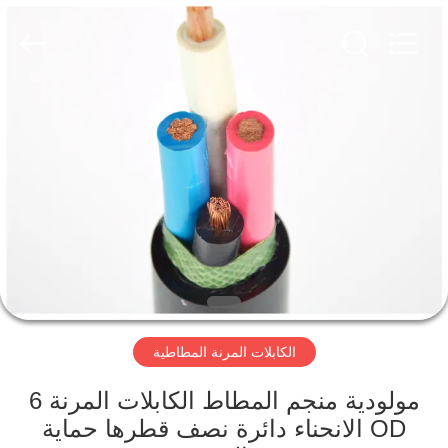
Qingdao
Yilan
Cable
Co.,
Ltd..
All
Rights
Reserved.
منزل
منتجات
أشرطة
فيديو
معلومات
الكابلات المرنة المطاطية
عنا
مولودية منجم المطاط الكابلات المرنة 6
جولة
OD الانحناء دائرة نصف قطرها حماية