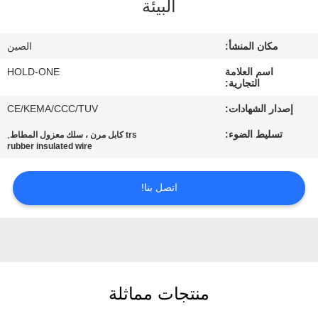
البيئة
في
المعمل
مكان المنشأ:
الصين
اسم العلامة
HOLD-ONE
رقابة
التجارية:
جودة
إصدار الشهادات:
CE/KEMA/CCC/TUV
تسليط الضوء:
,
trs كابل مرن ، سلك معزول المطاط
اتصل
rubber insulated wire
بنا
اتصل بنا!
أخبار
خريطة
الموقع
منتجات مماثلة