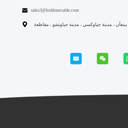

sales3@holdonecable.com

نغآن ، مدينة جياوكسي ، مدينة جياوتشو ، مقاطعة