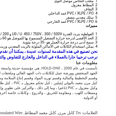
1. معلب النحاس موصل النوى
2. المطاط معزول
3. التفاف
4. PVC / XLPE / PO غمد الداخلي
5. سلك معدني مضفر
6. PVC / XLPE / PO غمد الخارجي
مميزات
1. الفولطية بتردد القدرة U0 / U: 450 / 750V ، 300 / 500V و 200 / 200V.
2. الحد الأقصى لدرجة حرارة التشغيل المسموح بها للموصل هو 60 درجة مئوية.
3. سمح أدنى درجة حرارة العمل هو -35 درجة مئوية.
4. يمكن استخدام الكابلات في الأماكن الملوثة بالزيت المعدني وزيت الوقود.
نحن تصنيع في هذه المقدمة لسنوات عديدة ، يمكننا أن نقدم ل
نرحب ترحيبا حارا بالعملاء في الداخل والخارج للتفاوض والت
معلومات عنا
تأسست في عام 2000 ، HOLD-ONE.
هي مؤسسة حديثة واسعة الن
الجهد المنخفض وورشة عمل للكابلات ذات الجهد العالي وملحقات ل
وقسم التخطيط والمالية وقسم توريد المواد وقسم إنتاج السلامة وما إلى ذلك ، ولديها
وكبل معزول بـ PVC (ناعم) ، وما إلى ذلك ، والتركيز
ومثبطات اللهب ، ومقاومة للحريق ، والدروع ، وكابلات خاصة أخرى تصل إلى أكثر 
أو الدولية.
العلامات:
Trs كابل مرن
,
كابل مغمد المطاط
,
nsulated Wire