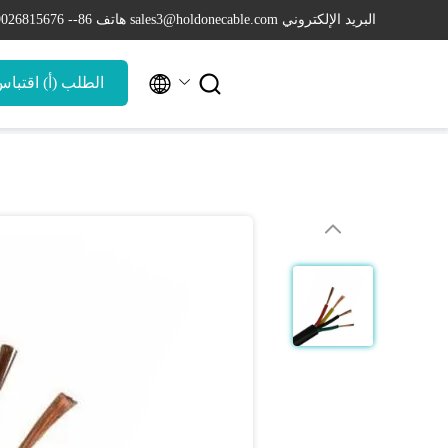
البريد الإلكتروني sales3@holdonecable.com
هاتف 86-- 19026815676


الطلب (أ) اقتبا