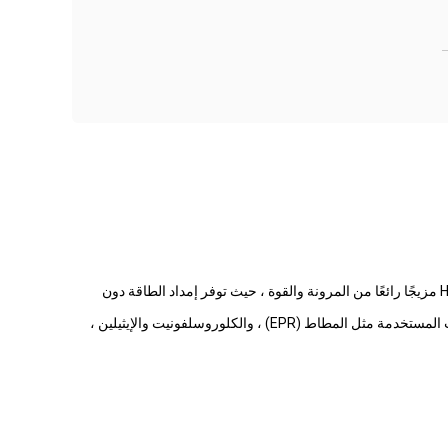
من المهم اختيار النوع المناسب من الكابلات عندما يتعلق الأمر بتحسين مستوى الحماية في المسافات الصناعية والمباني. تعتبر كبلات المطاط H07RN-F مزيجًا رائعًا من المرونة والقوة ، حيث توفر إمداد الطاقة دون
تم تصميم هذه الكابلات خصيصًا لتقليل احتمالات نشوب الحريق في الأحوال الجوية السيئة والشحوم والإجهاد الحراري. بالإضافة إلى ذلك ، فإن المركبات المستخدمة مثل المطاط (EPR) ، والكلوروسلفونيت والإيثيلين ،