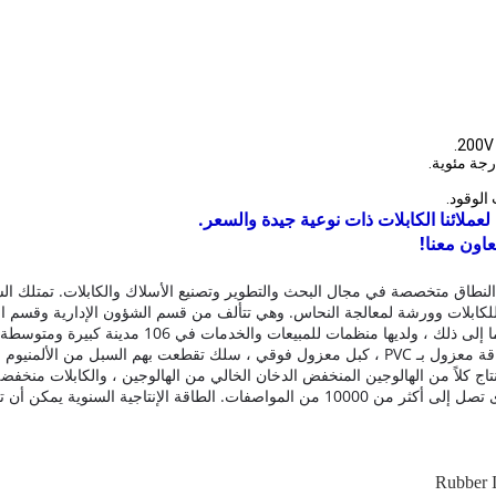
عملائنا الكابلات ذات نوعية جيدة والسعر.
عاون معنا!
طاق متخصصة في مجال البحث والتطوير وتصنيع الأسلاك والكابلات.
تمتلك ال
لكابلات وورشة لمعالجة النحاس.
وهي تتألف من قسم الشؤون الإدارية وقسم الت
 منظمات للمبيعات والخدمات في 106 مدينة كبيرة ومتوسطة عبر بلد.
كبل مرن مغمد بالبولي إيثيلين ، كبل تحكم معزول بـ PVC ، كبل طاقة معزول بـ PVC ، كبل معزول فو
 على تطوير وإنتاج كلاً من الهالوجين المنخفض الدخان الخالي من الهالوجين ، والكابلات 
من 10000 من المواصفات.
الطاقة الإنتاجية السنوية يمكن أن تصل إلى 1 
Rubber I