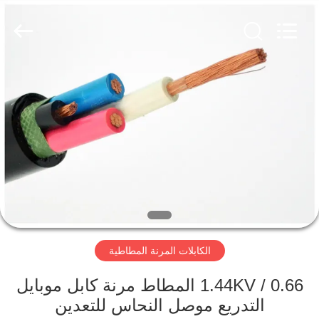
Qingdao
Yilan
Cable
Co.,
Ltd..
All
Rights
Reserved.
منزل
منتجات
أشرطة
فيديو
معلومات
الكابلات المرنة المطاطية
عنا
0.66 / 1.44KV المطاط مرنة كابل موبايل
جولة
التدريع موصل النحاس للتعدين