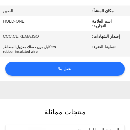
في
مكان المنشأ:
الصين
المعمل
اسم العلامة
HOLD-ONE
التجارية:
رقابة
إصدار الشهادات:
CCC,CE,KEMA,ISO
جودة
تسليط الضوء:
,
trs كابل مرن ، سلك معزول المطاط
rubber insulated wire
اتصل
اتصل بنا!
بنا
أخبار
خريطة
منتجات مماثلة
الموقع