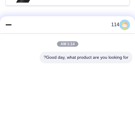
فئات شعبية
جميع
114
بولي كلوريد الفينيل
1:14 AM
كابل XLPE المعزول
معزول كبل
Good day, what product are you looking for?
الكابلات الكهربائية
كابل معزول المعدنية
المدرعة
متعددة النوى كابلات
سلك واحد الأساسية
التحكم
انخفاض دخان صفر
كبل الصك المحمي
كابل الهالوجين