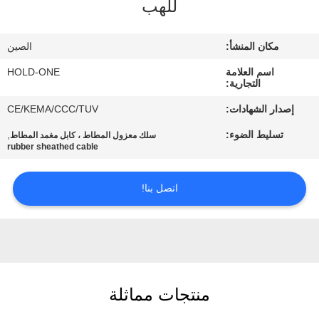
للهب
في
المعمل
مكان المنشأ:
الصين
اسم العلامة
HOLD-ONE
رقابة
التجارية:
جودة
إصدار الشهادات:
CE/KEMA/CCC/TUV
تسليط الضوء:
,
سلك معزول المطاط ، كابل مغمد المطاط
اتصل
rubber sheathed cable
بنا
اتصل بنا!
أخبار
خريطة
الموقع
منتجات مماثلة