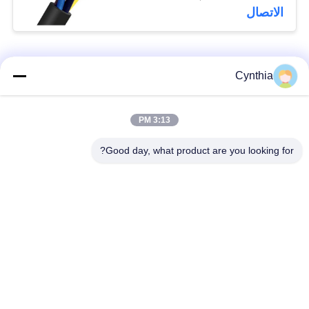
الاتصال
فئات شعبية
جميع
Cynthia
بولي كلوريد الفينيل
3:13 PM
كابل XLPE المعزول
معزول كبل
Good day, what product are you looking for?
الكابلات الكهربائية
كابل معزول المعدنية
المدرعة
متعددة النوى كابلات
سلك واحد الأساسية
التحكم
انخفاض دخان صفر
كبل الصك المحمي
كابل الهالوجين