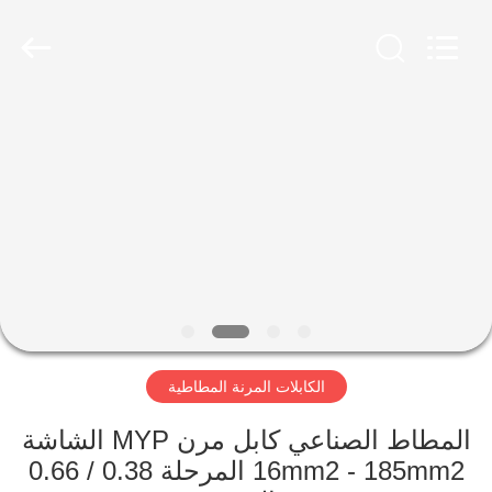
Qingdao
Yilan
Cable
Co.,
Ltd..
All
Rights
Reserved.
منزل
منتجات
أشرطة
فيديو
معلومات
الكابلات المرنة المطاطية
عنا
المطاط الصناعي كابل مرن MYP الشاشة
جولة
16mm2 - 185mm2 المرحلة 0.38 / 0.66