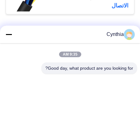
الاتصال
فئات شعبية
جميع
Cynthia
بولي كلوريد الفينيل
9:35 AM
كابل XLPE المعزول
معزول كبل
Good day, what product are you looking for?
الكابلات الكهربائية
كابل معزول المعدنية
المدرعة
متعددة النوى كابلات
سلك واحد الأساسية
التحكم
انخفاض دخان صفر
كبل الصك المحمي
كابل الهالوجين