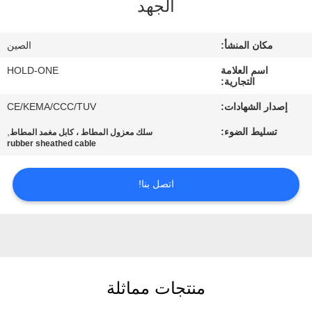
الجهد
في
المعمل
مكان المنشأ:
الصين
اسم العلامة
HOLD-ONE
رقابة
التجارية:
جودة
إصدار الشهادات:
CE/KEMA/CCC/TUV
تسليط الضوء:
,
سلك معزول المطاط ، كابل مغمد المطاط
اتصل
rubber sheathed cable
بنا
اتصل بنا!
أخبار
خريطة
الموقع
منتجات مماثلة