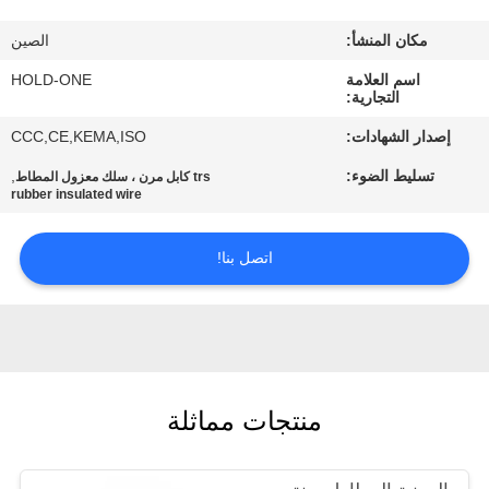
في
مكان المنشأ:
الصين
المعمل
اسم العلامة
HOLD-ONE
التجارية:
رقابة
إصدار الشهادات:
CCC,CE,KEMA,ISO
جودة
تسليط الضوء:
,
trs كابل مرن ، سلك معزول المطاط
rubber insulated wire
اتصل
اتصل بنا!
بنا
أخبار
خريطة
منتجات مماثلة
الموقع