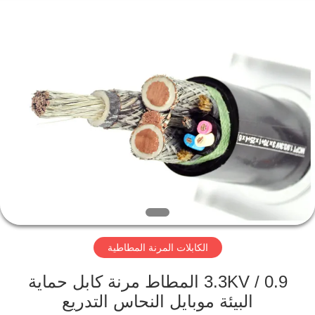
Qingdao
Yilan
Cable
Co.,
Ltd..
All
Rights
Reserved.
منزل
منتجات
أشرطة
فيديو
معلومات
الكابلات المرنة المطاطية
عنا
0.9 / 3.3KV المطاط مرنة كابل حماية
جولة
البيئة موبايل النحاس التدريع