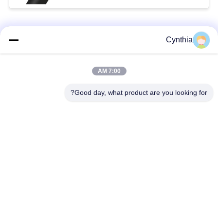
فئات شعبية
جميع
Cynthia
بولي كلوريد الفينيل
7:00 AM
كابل XLPE المعزول
معزول كبل
Good day, what product are you looking for?
الكابلات الكهربائية
كابل معزول المعدنية
المدرعة
متعددة النوى كابلات
سلك واحد الأساسية
التحكم
انخفاض دخان صفر
كبل الصك المحمي
كابل الهالوجين