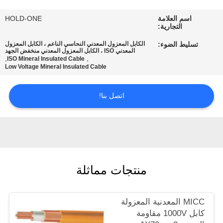
في
اسم العلامة
HOLD-ONE
المعمل
التجارية:
تسليط الضوء:
الكابل المعزول المعدني النحاسي الناعم ، الكابل المعزول
المعدني ISO ، الكابل المعزول المعدني منخفض الجهد
رقابة
,
,
ISO Mineral Insulated Cable
Low Voltage Mineral Insulated Cable
جودة
اتصل بنا!
اتصل
بنا
أخبار
منتجات مماثلة
خريطة
الموقع
MICC المعدنية المعزولة
كابل 1000V مقاومة