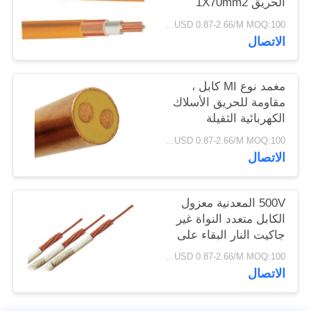
الحريق 1X70mm2
سياسة
الثقيلة دوت
USD 0.87-2.66/M MOQ:100 متر
الخصوصية
الاتصال
مغمد نوع MI كابل ،
مقاومة للحريق الأسلاك
الكهربائية الثقيلة
USD 0.87-2.66/M MOQ:100 متر
الاتصال
500V المعدنية معزول
الكابل متعدد النواة غير
جاكيت النار البقاء على
قيد الحياة السلس PVC
USD 0.87-2.66/M MOQ:100 متر
الاتصال