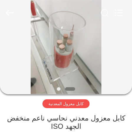
Qingdao
Yilan
Cable
Co.,
Ltd..
All
Rights
Reserved.
منزل
منتجات
أشرطة
فيديو
معلومات
كابل معزول المعدنية
عنا
كابل معزول معدني نحاسي ناعم منخفض
جولة
الجهد ISO