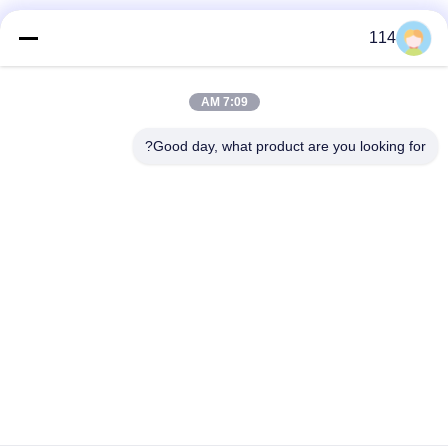
فئات شعبية
جميع
114
بولي كلوريد الفينيل
7:09 AM
كابل XLPE المعزول
معزول كبل
Good day, what product are you looking for?
الكابلات الكهربائية
كابل معزول المعدنية
المدرعة
متعددة النوى كابلات
سلك واحد الأساسية
التحكم
انخفاض دخان صفر
كبل الصك المحمي
كابل الهالوجين