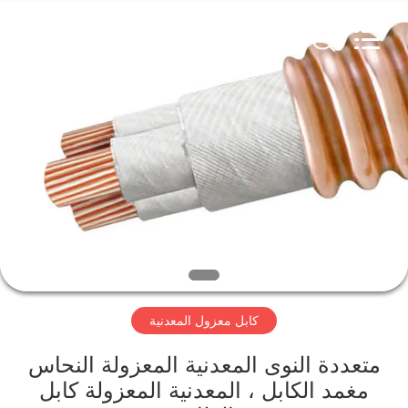
Qingdao
Yilan
Cable
Co.,
Ltd..
All
Rights
Reserved.
منزل
منتجات
أشرطة
فيديو
معلومات
كابل معزول المعدنية
عنا
متعددة النوى المعدنية المعزولة النحاس
جولة
مغمد الكابل ، المعدنية المعزولة كابل