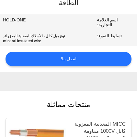
الطاقة
في
المعمل
اسم العلامة
HOLD-ONE
التجارية:
رقابة
تسليط الضوء:
,
نوع ميل كابل ، الأسلاك المعدنية المعزولة
mineral insulated wire
جودة
اتصل بنا!
اتصل
بنا
أخبار
منتجات مماثلة
خريطة
الموقع
MICC المعدنية المعزولة
كابل 1000V مقاومة