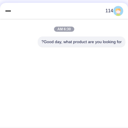
فئات شعبية
جميع
114
بولي كلوريد الفينيل
6:30 AM
كابل XLPE المعزول
معزول كبل
Good day, what product are you looking for?
الكابلات الكهربائية
كابل معزول المعدنية
المدرعة
متعددة النوى كابلات
سلك واحد الأساسية
التحكم
انخفاض دخان صفر
كبل الصك المحمي
كابل الهالوجين