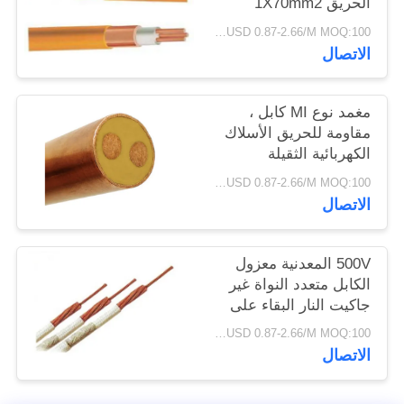
الحريق 1X70mm2
سياسة
الثقيلة دوت
USD 0.87-2.66/M MOQ:100 متر
الخصوصية
الاتصال
مغمد نوع MI كابل ،
مقاومة للحريق الأسلاك
الكهربائية الثقيلة
USD 0.87-2.66/M MOQ:100 متر
الاتصال
500V المعدنية معزول
الكابل متعدد النواة غير
جاكيت النار البقاء على
قيد الحياة السلس PVC
USD 0.87-2.66/M MOQ:100 متر
الاتصال