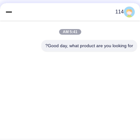
فئات شعبية
جميع
114
بولي كلوريد الفينيل
5:41 AM
كابل XLPE المعزول
معزول كبل
Good day, what product are you looking for?
الكابلات الكهربائية
كابل معزول المعدنية
المدرعة
متعددة النوى كابلات
سلك واحد الأساسية
التحكم
انخفاض دخان صفر
كبل الصك المحمي
كابل الهالوجين