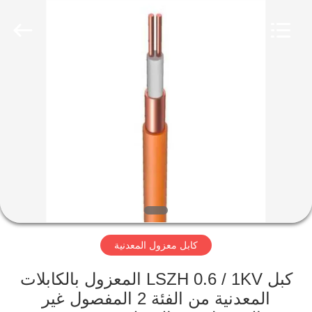
Qingdao
Yilan
Cable
Co.,
Ltd..
All
Rights
Reserved.
منزل
منتجات
أشرطة
فيديو
معلومات
كابل معزول المعدنية
عنا
كبل LSZH 0.6 / 1KV المعزول بالكابلات
جولة
المعدنية من الفئة 2 المفصول غير