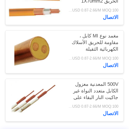
الحريق 1X70mm2
سياسة
الثقيلة دوت
USD 0.87-2.66/M MOQ:100 متر
الخصوصية
الاتصال
مغمد نوع MI كابل ،
مقاومة للحريق الأسلاك
الكهربائية الثقيلة
USD 0.87-2.66/M MOQ:100 متر
الاتصال
500V المعدنية معزول
الكابل متعدد النواة غير
جاكيت النار البقاء على
قيد الحياة السلس PVC
USD 0.87-2.66/M MOQ:100 متر
الاتصال