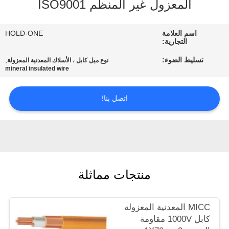
المعزول غير المنظم ISO9001
في
المعمل
اسم العلامة
HOLD-ONE
التجارية:
رقابة
تسليط الضوء:
,
نوع ميل كابل ، الأسلاك المعدنية المعزولة
mineral insulated wire
جودة
اتصل بنا!
اتصل
بنا
أخبار
منتجات مماثلة
خريطة
الموقع
MICC المعدنية المعزولة
كابل 1000V مقاومة