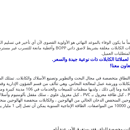
ً ما يكون الوفاء بالموعد النهائي هو الأولوية القصوى لأن أي تأخير في تسليم 
يتم توفير الكابلات في بكرات خشبية وصناديق مموجة وملفات. نهايات الك
متطلبات العميل.
عملائنا الكابلات ذات نوعية جيدة والسعر.
عاون معنا!
طاق متخصصة في مجال البحث والتطوير وتصنيع الأسلاك والكابلات.
تمتلك ال
كابلات وورشة عمل لمعالجة النحاس.
وهي تتألف من قسم الشؤون الإدارية وقسم
، ولديها منظمات للمبيعات والخدمات في 106 مدينة كبيرة ومتوسطة عبر بلد.
بالمطاط ، كبل مرن مغمد بالبولي إيثيلين ، كبل تحكم معزول بـ PVC ، كبل طاقة معزول بـ 
 الهالوجين المنخفض الدخان الخالي من الهالوجين ، والكابلات منخفضة الهالوجين م
ت.
الطاقة الإنتاجية السنوية يمكن أن تصل إلى 1 مليار يوان.