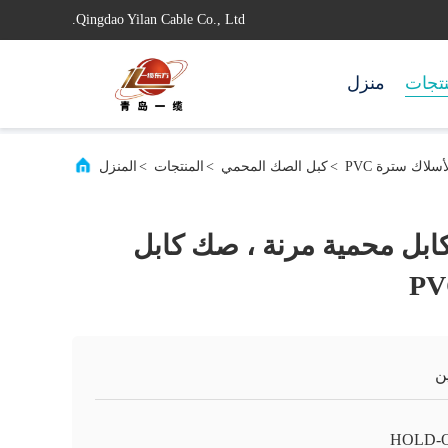
Qingdao Yilan Cable Co., Ltd.
تجات
منزل
>
كبل الصك المحمي
>
المنتجات
>
المنزل
م 1.5sqmm كابل محمية مرنة ، صك كابل
ن
HOLD-