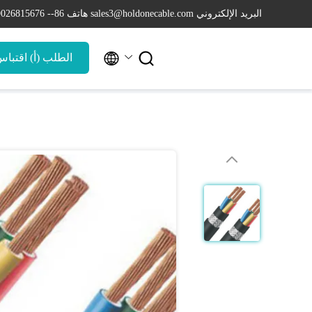
البريد الإلكتروني sales3@holdonecable.com
هاتف 86-- 19026815676


الطلب (أ) اقتبا