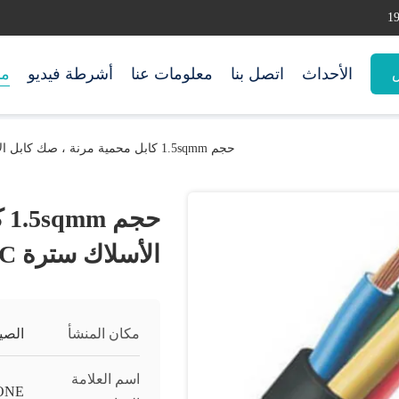
الأحداث
اتصل بنا
معلومات عنا
أشرطة فيديو
من
س
حجم 1.5sqmm كابل محمية مرنة ، صك كابل الأسلاك سترة PVC
حج
الأسلاك سترة PVC
مكان المنشأ
الصي
اسم العلامة
ONE