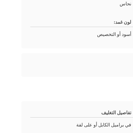
نحاس
لون غمد:
أسود أو التخصيص
تفاصيل التغليف
في براميل الكابل أو على لفة