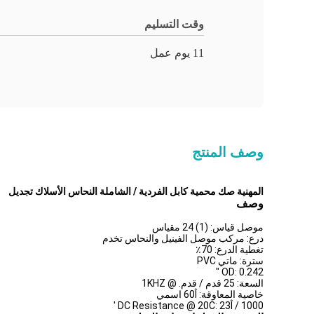
وقت التسليم
11 يوم عمل
وصف المنتج
المهنية صك محمية كابل الفردية / الشاملة النحاس الأسلاك تجديل
وصف
موصل قياس: (1) 24 مقياس
درع: مركب موصل الفينيل والنحاس تخدم
تغطية الدرع: 70٪
سترة: ماتي PVC
OD: 0.242 "
السعة: 25 قدم / قدم. @ 1KHZ
خاصية المعاوقة: 60Î اسمي
DC Resistance @ 20C: 23Î / 1000 '