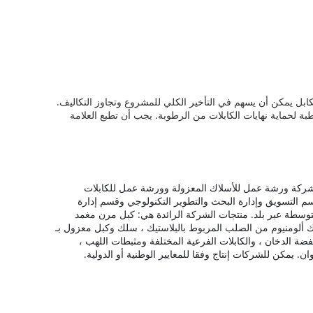
الكابل يمكن أن يسهم في التأخير الكلي للمشروع وتجاوز التكاليف.
ابلات مغلقة بشريط لاصق ذاتي BOPP وأغطية مانعة للتسرب غير مسترطبة لحماية نهايات الكابلات من الرطوبة. يجب أن تطبع العلامة
شركة ورشة عمل للأسلاك المعزولة وورشة عمل للكابلات
 التسويق وإدارة البحث والتطوير التكنولوجي وقسم إدارة
منتجات الشركة الرائدة هي: كبل مرن مغمد
PVC ، كبل معزول علوي ، سلك مقفل بألومنيوم وأسلاك ألومنيوم من الصلب المربوط بالبلاستيك ، سلك وكبل معزول بـ
نخفضة الدخان ، والكابلات الفرعية المختلفة ومثبطات اللهب ،
يمكن للشركات إنتاج وفقا للمعايير الوطنية أو الدولية.