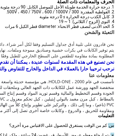
الحرف والمعلمات ذات الصلة
1. درجة حرارة الخدمة طويلة الأجل للموصل الكابل: 90 درجة مئوية
2. الفولطية المقدرة: 300 / 500V ، 450 / 750V ، 600 / 1000V.
3. كابل الكذب درجة الحرارة ≥ 0 درجة مئوية
4. النوى (الزوج / الثلاثي): 1 ~ 19
5. الحد الأدنى لنصف قطر الانحناء: diameter قطر الكبل 6 مرات
التعبئة والشحن
نحن قادرون على تلبية أدق جداول التسليم وفقا لكل أمر شراء. دائما
المطلوبة بمادة مقاومة للطقس على السطح الخارجي للطبل وفقًا ل
نحن تصنيع في هذه المقدمة لسنوات عديدة ، يمكننا أن نقدم ل
نرحب ترحيبا حارا بالعملاء في الداخل والخارج للتفاوض والت
معلومات عنا
تأسست في عام 2000 ، HOLD-ONE.
هي مؤسسة حديثة واسعة الن
منخفضة الجهد وورشة عمل للكابلات ذات الجهد العالي وملحقات لل
الجودة وقسم التخطيط والمالية وقسم توريد المواد وقسم إنتاج السلامة وما إلى ذلك 
PVC (ناعم) ، وما إلى ذلك ، والتركيز على تطوير وإنتاج كلاً من
ومقاومة للحريق ، والدروع ، وكابلات خاصة أخرى تصل إلى أكثر من 10000 من المواصفا
التعليمات
س:
كم من الوقت يستغرق للحصول على الاقتباس مرة أخرى؟
ج:
يتم إرجاع معظم عروض الأسعار في غضون 24 ساعة ، ولكن إذا كانت مخصصة للبناء ، فقد يستغرق الأمر عدة أيام.