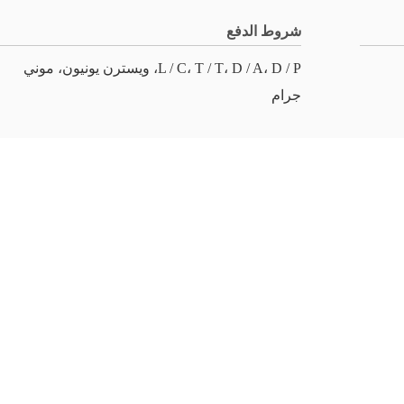
شروط الدفع
L / C، T / T، D / A، D / P، ويسترن يونيون، موني
جرام