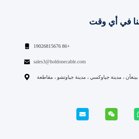
نا في أي وقت

+86 19026815676

sales3@holdonecable.com

نغآن ، مدينة جياوكسي ، مدينة جياوتشو ، مقاطعة