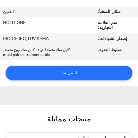
في
مكان المنشأ:
الصين
المعمل
اسم العلامة
HOLD-ONE
التجارية:
رقابة
إصدار الشهادات:
ISO,CE,IEC,TUV,KEMA
جودة
تسليط الضوء:
,
كابل صك متعدد النواة ، كابل صك زوج متعدد
multi pair instrument cable
اتصل
اتصل بنا!
بنا
أخبار
خريطة
منتجات مماثلة
الموقع