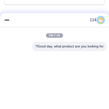
فئات شعبية
جميع
114
بولي كلوريد الفينيل
7:49 PM
كابل XLPE المعزول
معزول كبل
Good day, what product are you looking for?
الكابلات الكهربائية
كابل معزول المعدنية
المدرعة
متعددة النوى كابلات
سلك واحد الأساسية
التحكم
انخفاض دخان صفر
كبل الصك المحمي
كابل الهالوجين