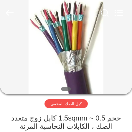
Qingdao
Yilan
Cable
Co.,
Ltd..
All
Rights
Reserved.
منزل
منتجات
أشرطة
فيديو
معلومات
كبل الصك المحمي
عنا
حجم 0.5 ~ 1.5sqmm كابل زوج متعدد
جولة
الصك ، الكابلات النحاسية المرنة