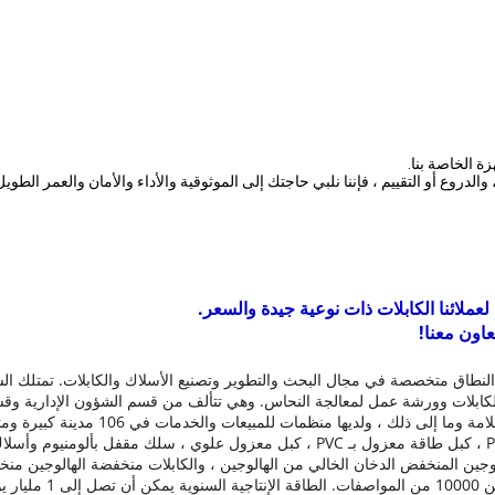
ة الخاصة بنا.
دروع أو التقييم ، فإننا نلبي حاجتك إلى الموثوقية والأداء والأمان والعمر الطوي
عملائنا الكابلات ذات نوعية جيدة والسعر.
عاون معنا!
طاق متخصصة في مجال البحث والتطوير وتصنيع الأسلاك والكابلات.
تمتلك ال
كابلات وورشة عمل لمعالجة النحاس.
وهي تتألف من قسم الشؤون الإدارية وقسم
، ولديها منظمات للمبيعات والخدمات في 106 مدينة كبيرة ومتوسطة عبر بلد.
بالمطاط ، كبل مرن مغمد بالبولي إيثيلين ، كبل تحكم معزول بـ PVC ، كبل طاقة معزول بـ 
 الهالوجين المنخفض الدخان الخالي من الهالوجين ، والكابلات منخفضة الهالوجين م
ت.
الطاقة الإنتاجية السنوية يمكن أن تصل إلى 1 مليار يوان.