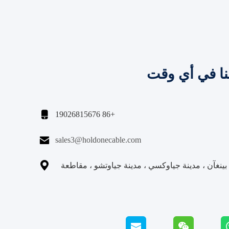
نا في أي وقت

+86 19026815676

sales3@holdonecable.com

نغآن ، مدينة جياوكسي ، مدينة جياوتشو ، مقاطعة