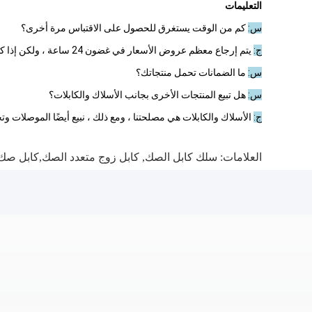
التعليمات
س:
كم من الوقت يستغرق للحصول على الاقتباس مرة أخرى؟
ج:
يتم إرجاع معظم عروض الأسعار في غضون 24 ساعة ، ولكن إذا كانت مخصصة للبناء ، فقد يستغرق الأمر عدة أيام.
س:
ما الضمانات تحمل منتجاتك؟
س:
هل تبيع المنتجات الأخرى بجانب الأسلاك والكابلات؟
ج:
الأسلاك والكابلات هي مصلحتنا ، ومع ذلك ، نبيع أيضًا الموصلات وت
العلامات:
سلك كابل الصك
,
كابل زوج متعدد الصك,كابل صك م