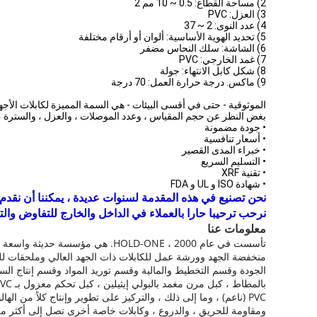
2) مساحة القطاع: 0.5 ~ 10 مم 2
3) العزل: PVC
4) عدد النوى: 2 ~ 37
5) تحديد الهوية الأساسية: ألوان أو أرقام مختلفة
6) الشاشة: سلك النحاس مضفر
7) غمد الخارجي: PVC
8) شكل كابل الانتهاء: جولة
9) ماكس. درجة حرارة العمل: 70 درجة
الموثوقية - حتى في أقسى البيئات - هي السمة المميزة لكابلات الأجهز
بغض النظر عن حجم المقياس ، وعدد الموصلات ، والعزل ، والسترة ، وال
• جودة مضمونة
• أسعار تنافسية
• خبراء المدى القصير
• التسليم السريع
• تقنية XRF
• شهادة ISO و UL و FDA
نحن تصنيع في هذه المقدمة لسنوات عديدة ، يمكننا أن نقدم ل
نرحب ترحيبا حارا بالعملاء في الداخل والخارج للتفاوض والت
معلومات عنا
تأسست في عام 2000 ، HOLD-ONE.
هي مؤسسة حديثة واسعة الن
منخفضة الجهد وورشة عمل للكابلات ذات الجهد العالي وملحقات لل
الجودة وقسم التخطيط والمالية وقسم توريد المواد وقسم إنتاج السلامة وما إلى ذلك 
PVC (ناعم) ، وما إلى ذلك ، والتركيز على تطوير وإنتاج كلاً من
ومقاومة للحريق ، والدروع ، وكابلات خاصة أخرى تصل إلى أكثر من 10000 من المواصفا