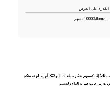
القدرة على العرض
10000kilometer / شهر
يستخدم كابل الأجهزة عمومًا لنقل إشارة منخفضة الطاقة من محول الطاقة (قياس على سبيل المثال ، الضغط ، درجة الحرارة ، الجهد ، التدفق ، وما إلى ذلك) إلى كمبيوتر تحكم عملية PLC أو DCS أو إلى لوحة تحكم
يات إلى جانب صناعة البناء والتشييد.