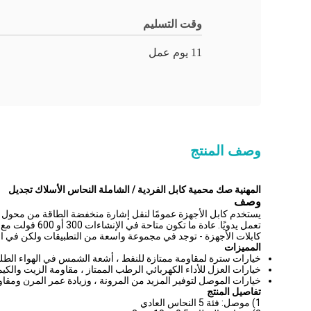
وقت التسليم
11 يوم عمل
وصف المنتج
المهنية صك محمية كابل الفردية / الشاملة النحاس الأسلاك تجديل
وصف
تعمل يدويًا. عادة ما تكون متاحة في الإنشاءات 300 أو 600 فولت مع درع شامل واحد ، أو مع دروع فردية على كل زوج (أو ثالوث) ودرع شامل.
كابلات الأجهزة - توجد في مجموعة واسعة من التطبيقات ولكن في الغال
المميزات
خيارات سترة لمقاومة ممتازة للنفط ، أشعة الشمس في الهواء الطل
خيارات العزل للأداء الكهربائي الرطب الممتاز ، مقاومة الزيت والك
خيارات الموصل لتوفير المزيد من المرونة ، وزيادة عمر المرن ومقاو
تفاصيل المنتج
1) موصل: فئة 5 النحاس العادي