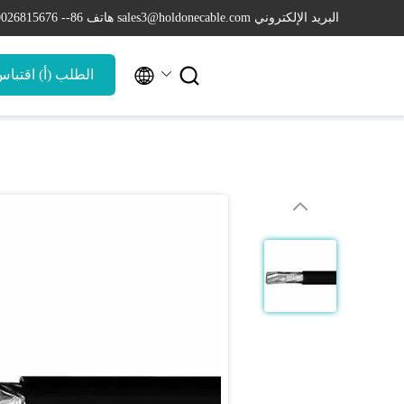
البريد الإلكتروني sales3@holdonecable.com
هاتف 86-- 19026815676


الطلب (أ) اقتبا