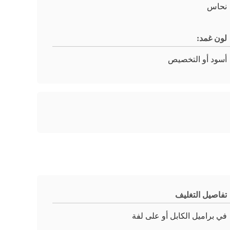
نحاس
لون غمد:
أسود أو التخصيص
تفاصيل التغليف
في براميل الكابل أو على لفة